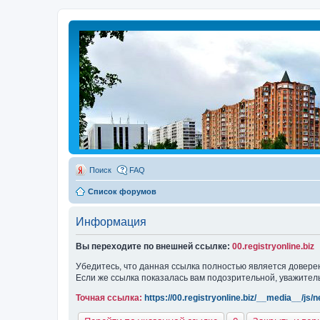
Поиск
FAQ
Список форумов
Информация
Вы переходите по внешней ссылке:
00.registryonline.biz
Убедитесь, что данная ссылка полностью является довере
Если же ссылка показалась вам подозрительной, уважител
Точная ссылка:
https://00.registryonline.biz/__media__/js