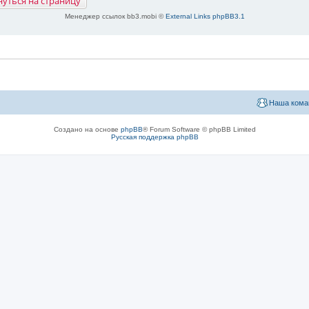
нуться на страницу
Менеджер ссылок bb3.mobi ©
External Links phpBB3.1
Наша кома
Создано на основе
phpBB
® Forum Software © phpBB Limited
Русская поддержка phpBB