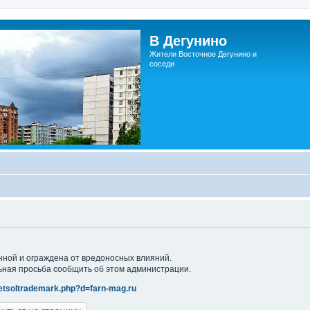
В Дегунино
Жители Восточное Дегунино и
соседи
нной и ограждена от вредоносных влияний.
ьная просьба сообщить об этом администрации.
/netsoltrademark.php?d=farn-mag.ru