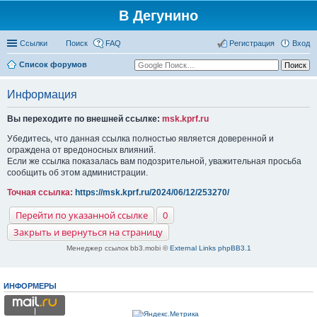
В Дегунино
Ссылки
Поиск
FAQ
Регистрация
Вход
Список форумов
Информация
Вы переходите по внешней ссылке:
msk.kprf.ru
Убедитесь, что данная ссылка полностью является доверенной и
ограждена от вредоносных влияний.
Если же ссылка показалась вам подозрительной, уважительная просьба
сообщить об этом администрации.
Точная ссылка:
https://msk.kprf.ru/2024/06/12/253270/
Перейти по указанной ссылке
0
Закрыть и вернуться на страницу
Менеджер ссылок bb3.mobi ©
External Links phpBB3.1
ИНФОРМЕРЫ