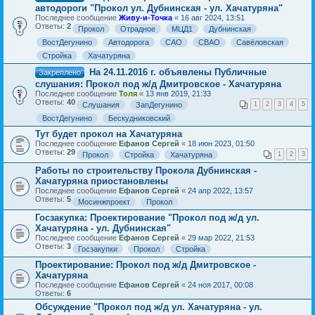
автодороги "Прокол ул. Дубнинская - ул. Хачатуряна"
Последнее сообщение
Живу-и-Точка
«
16 авг 2024, 13:51
Ответы:
2
Прокол
Отрадное
МЦД1
Дубнинская
ВостДегунино
Автодорога
САО
СВАО
Савёловская
Стройка
Хачатуряна
На 24.11.2016 г. объявлены Публичные
Закреплено
слушания: Прокол под ж/д Дмитровское - Хачатуряна
Последнее сообщение
Толя
«
13 янв 2019, 21:33
Ответы:
40
Слушания
ЗапДегунино
1
2
3
4
5
ВостДегунино
Бескудниковский
Тут будет прокол на Хачатуряна
Последнее сообщение
Ефанов Сергей
«
18 июн 2023, 01:50
Ответы:
29
Прокол
Стройка
Хачатуряна
1
2
3
Работы по строительству Прокола Дубнинская -
Хачатуряна приостановлены
Последнее сообщение
Ефанов Сергей
«
24 апр 2022, 13:57
Ответы:
5
Мосинжпроект
Прокол
Госзакупка: Проектирование "Прокол под ж/д ул.
Хачатуряна - ул. Дубнинская"
Последнее сообщение
Ефанов Сергей
«
29 мар 2022, 21:53
Ответы:
3
Госзакупки
Прокол
Стройка
Проектирование: Прокол под ж/д Дмитровское -
Хачатуряна
Последнее сообщение
Ефанов Сергей
«
24 ноя 2017, 00:08
Ответы:
6
Обсуждение "Прокол под ж/д ул. Хачатуряна - ул.