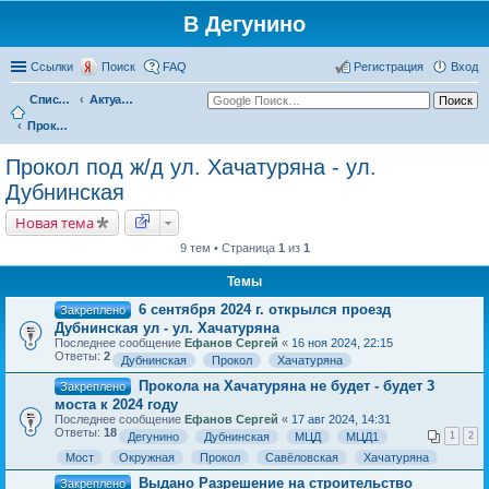
В Дегунино
Ссылки
Поиск
FAQ
Регистрация
Вход
Список форумов
Актуальные вопросы
Прокол под ж/д ул. Хачатуряна - ул. Дубнинская
Прокол под ж/д ул. Хачатуряна - ул.
Дубнинская
Новая тема
9 тем • Страница
1
из
1
Темы
6 сентября 2024 г. открылся проезд
Закреплено
Дубнинская ул - ул. Хачатуряна
Последнее сообщение
Ефанов Сергей
«
16 ноя 2024, 22:15
Ответы:
2
Дубнинская
Прокол
Хачатуряна
Прокола на Хачатуряна не будет - будет 3
Закреплено
моста к 2024 году
Последнее сообщение
Ефанов Сергей
«
17 авг 2024, 14:31
Ответы:
18
Дегунино
Дубнинская
МЦД
МЦД1
1
2
Мост
Окружная
Прокол
Савёловская
Хачатуряна
Выдано Разрешение на строительство
Закреплено