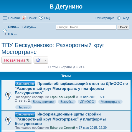
В Дегунино
Ссылки
Поиск
FAQ
Регистрация
Вход
Список форумов
Актуальные вопросы
ТПУ Бескудниково: Разворотный круг Мосгортранс
ТПУ Бескудниково: Разворотный круг
Мосгортранс
Новая тема
17 тем • Страница
1
из
1
Темы
Пришёл обнадёживающий ответ из ДПиООС по
Закреплено
"Разворотный круг Мосгортранс у платформы
Бескудниково"
Последнее сообщение
Ефанов Сергей
«
07 апр 2015, 15:11
Ответы:
2
Бескудниково
Вырубка
ДПиООС
Мосгортранс
Письмо
Информационные щиты стройки
Закреплено
"Разворотный круг Мосгортранс" у платформы
Бескудниково
Последнее сообщение
Ефанов Сергей
«
17 мар 2015, 22:39