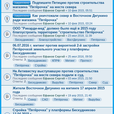
Подпишите Петицию против строительства
Закреплено
магазина "Пятёрочка" на месте сквера
Последнее сообщение
Ефанов Сергей
«
10 фев 2015, 05:51
Как уничтожали сквер в Восточном Дегунино
Закреплено
ради магазина "Пятёрочка"
Последнее сообщение
Ефанов Сергей
«
10 фев 2015, 03:24
ООО "Рикарди-мед" должно было ещё в 2015 году
благоустроить территорию "строительство Пятёрочка"
Последнее сообщение
Ефанов Сергей
«
23 июл 2018, 11:39
Бескудниково
Благоустройство
ВостДегунино
Пятёрочка
06.07.2016 г. митинг против вероятной 2-й застройки
Пятёрочкой земельного участка у платформы
Бескудниково
Последнее сообщение
Ефанов Сергей
«
25 июл 2016, 09:50
Ответы:
3
Бескудниково
КПРФ
Митинг
Протест
Пятёрочка
Стройка
На Активистку выступавшую против строительства
"Пятёрочка" на месте сквера подали в суд.
Последнее сообщение
Ефанов Сергей
«
03 июн 2015, 21:50
Ответы:
2
Бескудниково
Вырубка
Пятёрочка
Сквер
Суд
Жители Восточное Дегунино на митинге 17 апреля 2015
года
Последнее сообщение
Ефанов Сергей
«
19 апр 2015, 21:40
Ответы:
1
Сквер
САО
Пятёрочка
Митинг
Вырубка
Бескудниково
Стройка "Пятёрочка" у платформы Бескудниково
13.04.2015 г.