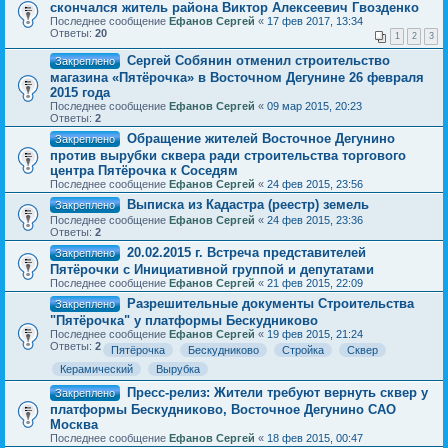
скончался житель района Виктор Алексеевич Гвозденко
Последнее сообщение
Ефанов Сергей
«
17 фев 2017, 13:34
Ответы:
20
1
2
3
Сергей Собянин отменил строительство
Закреплено
магазина «Пятёрочка» в Восточном Дегунине 26 февраля
2015 года
Последнее сообщение
Ефанов Сергей
«
09 мар 2015, 20:23
Ответы:
2
Обращение жителей Восточное Дегунино
Закреплено
против вырубки сквера ради строительства торгового
центра Пятёрочка к Соседям
Последнее сообщение
Ефанов Сергей
«
24 фев 2015, 23:56
Выписка из Кадастра (реестр) земель
Закреплено
Последнее сообщение
Ефанов Сергей
«
24 фев 2015, 23:36
Ответы:
2
20.02.2015 г. Встреча представителей
Закреплено
Пятёрочки с Инициативной группой и депутатами
Последнее сообщение
Ефанов Сергей
«
21 фев 2015, 22:09
Разрешительные документы Строительства
Закреплено
"Пятёрочка" у платформы Бескудниково
Последнее сообщение
Ефанов Сергей
«
19 фев 2015, 21:24
Ответы:
2
Пятёрочка
Бескудниково
Стройка
Сквер
Керамический
Вырубка
Пресс-релиз: Жители требуют вернуть сквер у
Закреплено
платформы Бескудниково, Восточное Дегунино САО
Москва
Последнее сообщение
Ефанов Сергей
«
18 фев 2015, 00:47