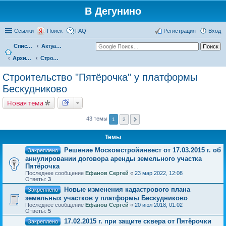
В Дегунино
Ссылки
Поиск
FAQ
Регистрация
Вход
Список форумов
Актуальные вопросы
Архив событий
Строительство "Пятёрочка" у платформы Бескудниково
Строительство "Пятёрочка" у платформы
Бескудниково
Новая тема
43 темы
1
2
Темы
Решение Москомстройинвест от 17.03.2015 г. об
Закреплено
аннулировании договора аренды земельного участка
Пятёрочка
Последнее сообщение
Ефанов Сергей
«
23 мар 2022, 12:08
Ответы:
3
Новые изменения кадастрового плана
Закреплено
земельных участков у платформы Бескудниково
Последнее сообщение
Ефанов Сергей
«
20 июл 2018, 01:02
Ответы:
5
17.02.2015 г. при защите сквера от Пятёрочки
Закреплено