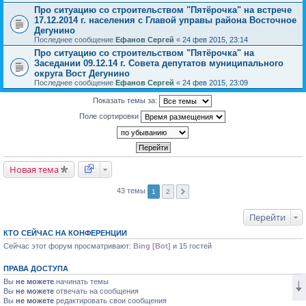
Про ситуацию со строительством "Пятёрочка" на встрече
17.12.2014 г. населения с Главой управы района Восточное
Дегунино
Последнее сообщение
Ефанов Сергей
«
24 фев 2015, 23:14
Про ситуацию со строительством "Пятёрочка" на
Заседании 09.12.14 г. Совета депутатов муниципального
округа Вост Дегунино
Последнее сообщение
Ефанов Сергей
«
24 фев 2015, 23:09
Показать темы за:
Поле сортировки
Новая тема
43 темы
1
2
Перейти
КТО СЕЙЧАС НА КОНФЕРЕНЦИИ
Сейчас этот форум просматривают:
Bing [Bot]
и 15 гостей
ПРАВА ДОСТУПА
Вы
не можете
начинать темы
Вы
не можете
отвечать на сообщения
Вы
не можете
редактировать свои сообщения