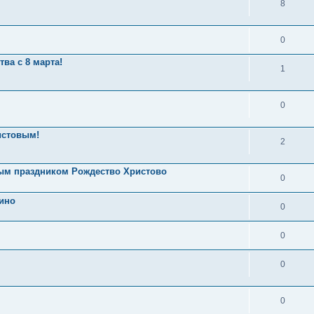
8
0
ва с 8 марта!
1
0
истовым!
2
ым праздником Рождество Христово
0
нино
0
0
0
0