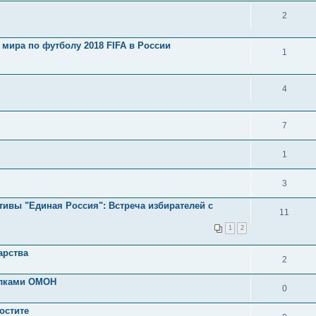
2
мира по футболу 2018 FIFA в России
1
4
7
1
3
ативы "Единая Россия": Встреча избирателей с
11
1
2
арства
2
алками ОМОН
0
остите