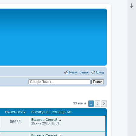
Регистрация
Вход
33 темы
1
2
ПРОСМОТРЫ
ПОСЛЕДНЕЕ СООБЩЕНИЕ
Ефанов Сергей
86625
П
25 янв 2020, 11:59
е
р
е
Ефанов Сергей