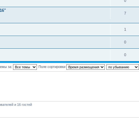
0
16"
7
1
0
0
темы за:
Поле сортировки
вателей и 16 гостей