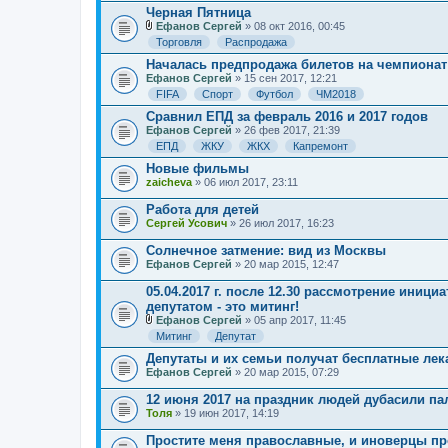
н
Черная Пятница
и
Ефанов Сергей
» 08 окт 2016, 00:45
я
В
Торговля
Распродажа
л
о
Началась предпродажа билетов на чемпионат 
ж
Ефанов Сергей
» 15 сен 2017, 12:21
е
FIFA
Спорт
Футбол
ЧМ2018
н
и
Сравнил ЕПД за февраль 2016 и 2017 годов
я
Ефанов Сергей
» 26 фев 2017, 21:39
ЕПД
ЖКУ
ЖКХ
Капремонт
Новые фильмы
zaicheva
» 06 июл 2017, 23:11
Работа для детей
Сергей Усович
» 26 июл 2017, 16:23
Солнечное затмение: вид из Москвы
Ефанов Сергей
» 20 мар 2015, 12:47
05.04.2017 г. после 12.30 рассмотрение иници
депутатом - это митинг!
Ефанов Сергей
» 05 апр 2017, 11:45
В
Митинг
Депутат
л
о
Депутаты и их семьи получат бесплатные лек
ж
Ефанов Сергей
» 20 мар 2015, 07:29
е
н
12 июня 2017 на праздник людей дубасили п
и
Толя
» 19 июн 2017, 14:19
я
Простите меня православные, и иноверцы пр