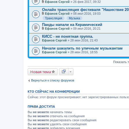
Ефанов Сергей
» 26 фев 2017, 09:32
В
л
Онлайн трансляция фестиваля "Нашествие 20
о
Ефанов Сергей
» 08 июл 2016, 19:03
ж
В
Трансляция
Музыка
е
л
н
о
Панды напали на Керамический
и
ж
Ефанов Сергей
» 09 июл 2016, 20:21
я
е
В
н
л
КИСС - не понятная группа.
и
о
Ефанов Сергей
» 28 июн 2016, 21:43
я
ж
е
Начали шакалить по уличным музыкантам
н
Ефанов Сергей
и
» 28 июн 2016, 18:55
я
Показать 
Новая тема
Вернуться к списку форумов
КТО СЕЙЧАС НА КОНФЕРЕНЦИИ
Сейчас этот форум просматривают: нет зарегистрированных пользо
ПРАВА ДОСТУПА
Вы
не можете
начинать темы
Вы
не можете
отвечать на сообщения
Вы
не можете
редактировать свои сообщения
Вы
не можете
удалять свои сообщения
Вы
не можете
добавлять вложения