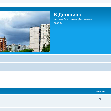
В Дегунино
Жители Восточное Дегунино и
соседи
ОТВЕТЫ
3