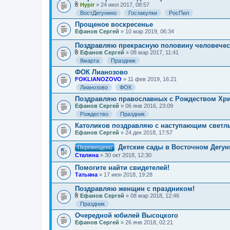
Hypir
» 24 июл 2017, 08:57
В
ВостДегунино
Госзакупки
РосПил
л
о
Прощеное воскресенье
ж
Ефанов Сергей
» 10 мар 2019, 06:34
е
н
Поздравляю прекрасную половину человечест
и
Ефанов Сергей
» 08 мар 2017, 11:41
я
В
8марта
Праздник
л
о
ФОК Лианозово
ж
FOKLIANOZOVO
» 11 фев 2019, 16:21
е
Лианозово
ФОК
н
и
Поздравляю православных с Рождеством Хр
я
Ефанов Сергей
» 06 янв 2016, 23:09
Рождество
Праздник
Католиков поздравляю с наступающим светл
Ефанов Сергей
» 24 дек 2018, 17:57
Детские сады в Восточном Дегу
Перемещено
Сталина
» 30 окт 2018, 12:30
Помогите найти свидетелей!
Татьяна
» 17 июн 2018, 19:28
Поздравляю женщин с праздником!
Ефанов Сергей
» 08 мар 2018, 12:46
В
Праздник
л
о
Очередной юбилей Высоцкого
ж
Ефанов Сергей
» 26 янв 2018, 02:21
е