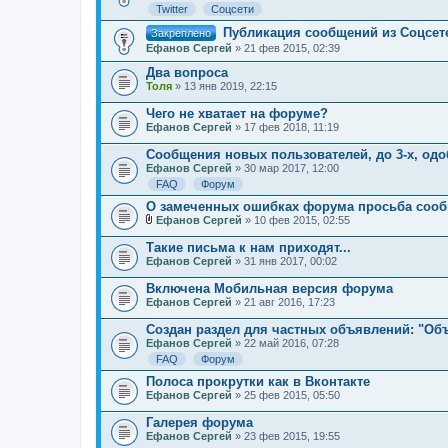
.
Twitter
Соцсети
Публикация сообщений из Соцсет
Закреплено
Ефанов Сергей
» 21 фев 2015, 02:39
Два вопроса
Толя
» 13 янв 2019, 22:15
Чего не хватает на форуме?
Ефанов Сергей
» 17 фев 2018, 11:19
Сообщения новых пользователей, до 3-х, од
Ефанов Сергей
» 30 мар 2017, 12:00
FAQ
Форум
О замеченных ошибках форума просьба соо
Ефанов Сергей
» 10 фев 2015, 02:55
В
л
Такие письма к нам приходят...
о
Ефанов Сергей
» 31 янв 2017, 00:02
ж
е
Включена Мобильная версия форума
н
Ефанов Сергей
и
» 21 авг 2016, 17:23
я
Создан раздел для частных объявлений: "Об
Ефанов Сергей
» 22 май 2016, 07:28
FAQ
Форум
Полоса прокрутки как в Вконтакте
Ефанов Сергей
» 25 фев 2015, 05:50
Галерея форума
Ефанов Сергей
» 23 фев 2015, 19:55