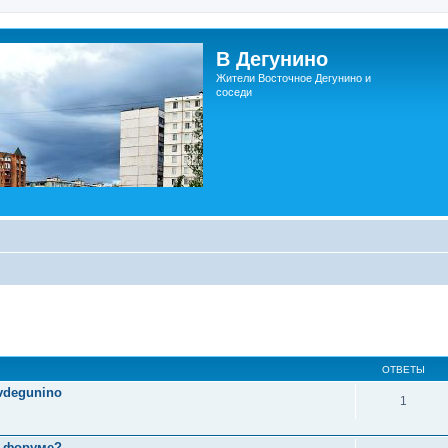
В Дегунино
Жители Восточное Дегунино и
соседи
ОТВЕТЫ
vdegunino
1
а форуме?