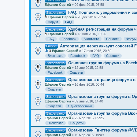
Закреплено
Ефанов Сергей
» 09 фев 2015, 07:58
FAQ: Подписки, уведомления и з
Закреплено
Ефанов Сергей
» 20 дек 2016, 23:56
В
Форум
FAQ
л
о
Удобная регистрация на форуме ч
Закреплено
ж
Ефанов Сергей
» 18 ноя 2016, 19:26
е
В
н
FAQ
Facebook
Вконтакте
Соцсети
Форум
л
и
о
Авторизация через аккаунт соцсетей F
я
Опрос
ж
Ефанов Сергей
» 17 фев 2015, 20:39
е
Д
В
н
Вконтакте
Facebook
FAQ
Соцсети
а
л
и
н
о
Основная группа форума на Face
я
Закреплено
н
ж
Ефанов Сергей
» 12 апр 2015, 22:58
а
е
я
н
Facebook
Соцсети
т
и
Организована страница форума в
е
я
Закреплено
м
Ефанов Сергей
» 16 фев 2016, 00:44
а
Соцсети
с
о
Организована группа форума в О
Закреплено
д
Ефанов Сергей
» 09 янв 2016, 14:40
е
р
Соцсети
Одноклассники
ж
и
Организована группа форума Вкон
Закреплено
т
Ефанов Сергей
» 22 мар 2015, 05:25
о
Вконтакте
Соцсети
п
р
Организован Твиттер форума @V
Закреплено
о
с
Ефанов Сергей
» 10 мар 2015, 19:09