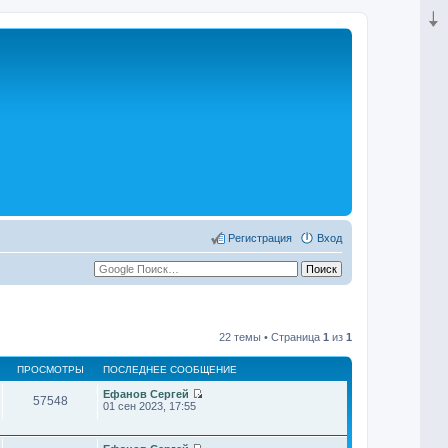
Регистрация
Вход
22 темы • Страница
1
из
1
ПРОСМОТРЫ
ПОСЛЕДНЕЕ СООБЩЕНИЕ
Ефанов Сергей
57548
П
01 сен 2023, 17:55
е
р
е