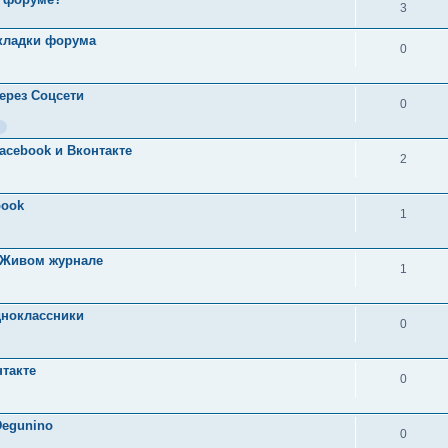
3
акладки форума
0
ерез Соцсети
0
acebook и Вконтакте
2
book
1
 Живом журнале
1
дноклассники
0
такте
0
Degunino
0