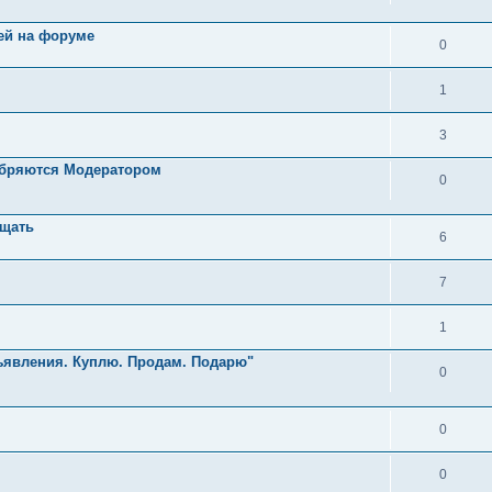
ей на форуме
0
1
3
обряются Модератором
0
бщать
6
7
1
ъявления. Куплю. Продам. Подарю"
0
0
0