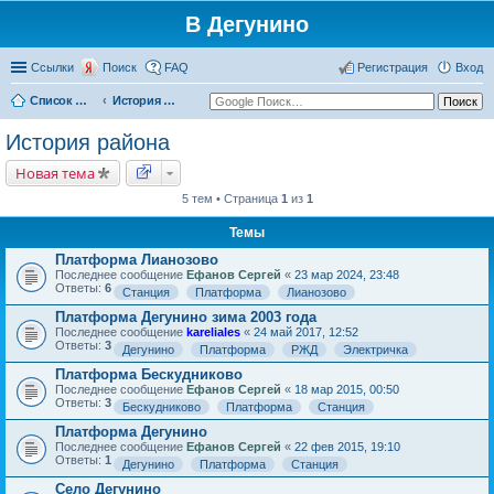
В Дегунино
Ссылки
Поиск
FAQ
Регистрация
Вход
Список форумов
История района
История района
Новая тема
5 тем • Страница
1
из
1
Темы
Платформа Лианозово
Последнее сообщение
Ефанов Сергей
«
23 мар 2024, 23:48
Ответы:
6
Станция
Платформа
Лианозово
Платформа Дегунино зима 2003 года
Последнее сообщение
kareliales
«
24 май 2017, 12:52
Ответы:
3
Дегунино
Платформа
РЖД
Электричка
Платформа Бескудниково
Последнее сообщение
Ефанов Сергей
«
18 мар 2015, 00:50
Ответы:
3
Бескудниково
Платформа
Станция
Платформа Дегунино
Последнее сообщение
Ефанов Сергей
«
22 фев 2015, 19:10
Ответы:
1
Дегунино
Платформа
Станция
Село Дегунино