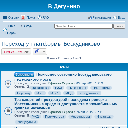
В Дегунино
Ссылки
Поиск
FAQ
Регистрация
Вход
Список форумов
Актуальные вопросы
Переход у платформы Бескудниково
Переход у платформы Бескудниково
Новая тема
9 тем • Страница
1
из
1
Темы
Плачевное состояние Бескудниковского
Закреплено
пешеходного моста
Последнее сообщение
Ефанов Сергей
«
09 апр 2025, 13:53
Ответы:
2
Электричка
РЖД
Путепровод
Платформа
Переход
Мост
МЦД1
МЦД
Бескудниково
Транспортной прокуратурой проведена проверка
Моссельмаш на предмет доступности маломобильным
группам населения
Последнее сообщение
Ефанов Сергей
«
26 авг 2015, 21:08
Ответы:
5
РЖД
Прокуратура
Моссельмаш
Инвалиды
ЗапДегунино