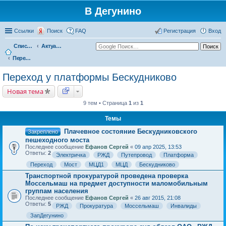
В Дегунино
Ссылки
Поиск
FAQ
Регистрация
Вход
Список форумов
Актуальные вопросы
Переход у платформы Бескудниково
Переход у платформы Бескудниково
Новая тема
9 тем • Страница
1
из
1
Темы
Плачевное состояние Бескудниковского
Закреплено
пешеходного моста
Последнее сообщение
Ефанов Сергей
«
09 апр 2025, 13:53
Ответы:
2
Электричка
РЖД
Путепровод
Платформа
Переход
Мост
МЦД1
МЦД
Бескудниково
Транспортной прокуратурой проведена проверка
Моссельмаш на предмет доступности маломобильным
группам населения
Последнее сообщение
Ефанов Сергей
«
26 авг 2015, 21:08
Ответы:
5
РЖД
Прокуратура
Моссельмаш
Инвалиды
ЗапДегунино