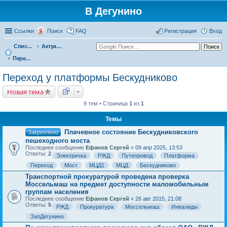
В Дегунино
Ссылки
Поиск
FAQ
Регистрация
Вход
Список форумов
Актуальные вопросы
Переход у платформы Бескудниково
Переход у платформы Бескудниково
Новая тема
9 тем • Страница
1
из
1
Темы
Плачевное состояние Бескудниковского
Закреплено
пешеходного моста
Последнее сообщение
Ефанов Сергей
«
09 апр 2025, 13:53
Ответы:
2
Электричка
РЖД
Путепровод
Платформа
Переход
Мост
МЦД1
МЦД
Бескудниково
Транспортной прокуратурой проведена проверка
Моссельмаш на предмет доступности маломобильным
группам населения
Последнее сообщение
Ефанов Сергей
«
26 авг 2015, 21:08
Ответы:
5
РЖД
Прокуратура
Моссельмаш
Инвалиды
ЗапДегунино