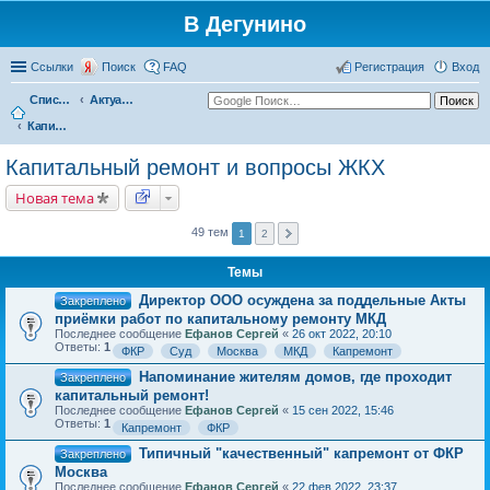
В Дегунино
Ссылки
Поиск
FAQ
Регистрация
Вход
Список форумов
Актуальные вопросы
Капитальный ремонт и вопросы ЖКХ
Капитальный ремонт и вопросы ЖКХ
Новая тема
49 тем
1
2
Темы
Директор ООО осуждена за поддельные Акты
Закреплено
приёмки работ по капитальному ремонту МКД
Последнее сообщение
Ефанов Сергей
«
26 окт 2022, 20:10
Ответы:
1
ФКР
Суд
Москва
МКД
Капремонт
Напоминание жителям домов, где проходит
Закреплено
капитальный ремонт!
Последнее сообщение
Ефанов Сергей
«
15 сен 2022, 15:46
Ответы:
1
Капремонт
ФКР
Типичный "качественный" капремонт от ФКР
Закреплено
Москва
Последнее сообщение
Ефанов Сергей
«
22 фев 2022, 23:37