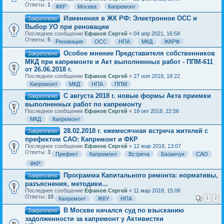
Ответы:
1
ФКР
Москва
Капремонт
Изменения в ЖК РФ: Электронное ОСС и
Закреплено
Выбор УО при реновации
Последнее сообщение
Ефанов Сергей
«
04 апр 2021, 16:58
Ответы:
5
Реновация
ОСС
НПА
МКД
ЖКРФ
Особое мнение Представителя собственников
Закреплено
МКД при капремонте и Акт выполненных работ - ППМ-611
от 26.06.2018 г.
Последнее сообщение
Ефанов Сергей
«
27 ноя 2018, 18:22
Капремонт
МКД
НПА
ППМ
С августа 2018 г. новые формы Акта приемки
Закреплено
выполненных работ по капремонту
Последнее сообщение
Ефанов Сергей
«
19 окт 2018, 22:56
МКД
Капремонт
28.02.2018 г. ежемесячная встреча жителей с
Закреплено
префектом САО: Капремонт и ФКР
Последнее сообщение
Ефанов Сергей
«
12 мар 2018, 13:07
Ответы:
3
Префект
Капремонт
Встреча
Базанчук
САО
ФКР
Программа Капитального ремонта: нормативы,
Закреплено
разъяснения, методики...
Последнее сообщение
Ефанов Сергей
«
11 мар 2018, 15:06
Ответы:
10
Капремонт
ЖКУ
НПА
1
2
В Москве начался суд по взысканию
Закреплено
задолженности за капремонт у Активистки