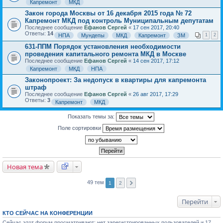
Капремонт
МКД
Закон города Москвы от 16 декабря 2015 года № 72
Капремонт МКД под контроль Муниципальным депутатам
Последнее сообщение
Ефанов Сергей
«
17 сен 2017, 20:40
Ответы:
14
НПА
Мундепы
МКД
Капремонт
ЗМ
1
2
631-ППМ Порядок установления необходимости
проведения капитального ремонта МКД в Москве
Последнее сообщение
Ефанов Сергей
«
14 сен 2017, 17:12
Капремонт
МКД
НПА
Законопроект: За недопуск в квартиры для капремонта
штраф
Последнее сообщение
Ефанов Сергей
«
26 авг 2017, 17:29
Ответы:
3
Капремонт
МКД
Показать темы за:
Поле сортировки
Новая тема
49 тем
1
2
Перейти
КТО СЕЙЧАС НА КОНФЕРЕНЦИИ
Сейчас этот форум просматривают: нет зарегистрированных пользователей и 17