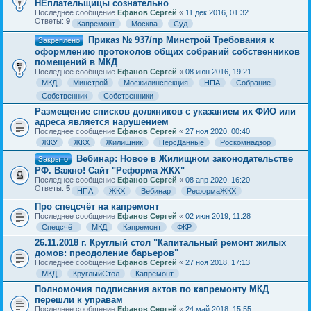
НЕплательщицы сознательно
Последнее сообщение
Ефанов Сергей
«
11 дек 2016, 01:32
Ответы:
9
Капремонт
Москва
Суд
Приказ № 937/пр Минстрой Требования к
Закреплено
оформлению протоколов общих собраний собственников
помещений в МКД
Последнее сообщение
Ефанов Сергей
«
08 июн 2016, 19:21
МКД
Минстрой
Мосжилинспекция
НПА
Собрание
Собственник
Собственники
Размещение списков должников с указанием их ФИО или
адреса является нарушением
Последнее сообщение
Ефанов Сергей
«
27 ноя 2020, 00:40
ЖКУ
ЖКХ
Жилищник
ПерсДанные
Роскомнадзор
Вебинар: Новое в Жилищном законодательстве
Закрыто
РФ. Важно! Сайт "Реформа ЖКХ"
Последнее сообщение
Ефанов Сергей
«
08 апр 2020, 16:20
Ответы:
5
НПА
ЖКХ
Вебинар
РеформаЖКХ
Про спецсчёт на капремонт
Последнее сообщение
Ефанов Сергей
«
02 июн 2019, 11:28
Спецсчёт
МКД
Капремонт
ФКР
26.11.2018 г. Круглый стол "Капитальный ремонт жилых
домов: преодоление барьеров"
Последнее сообщение
Ефанов Сергей
«
27 ноя 2018, 17:13
МКД
КруглыйСтол
Капремонт
Полномочия подписания актов по капремонту МКД
перешли к управам
Последнее сообщение
Ефанов Сергей
«
24 май 2018, 15:55