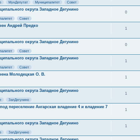
е
МунДепутат
Муниципалитет
Совет
ниципального округа Западное Дегунино
0
палитет
Совет
чен Андрей Предко
1
ниципального округа Западное Дегунино
0
палитет
Совет
ниципального округа Западное Дегунино
1
палитет
Совет
чена Молодецкая О. В.
1
ниципального округа Западное Дегунино
1
е
ЗапДегунино
под переселение Ангарская владение 4 и владение 7
1
ниципального округа Западное Дегунино
1
е
ЗапДегунино
ниципального округа Западное Дегунино