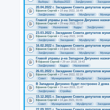
Выборы
Выборы2022
ЗапДегунино
Заседани
20.04.2022 г. Заседание Совета депутатов му
Ефанов Сергей
» 19 апр 2022, 16:49
ЗапДегунино
Заседание
МунДепутат
Муници
Главой управы р-на Западное Дегунино назна
Ефанов Сергей
» 29 мар 2022, 22:17
Управа
Назначение
Кадры
ЗапДегунино
23.03.2022 г. Заседание Совета депутатов му
Ефанов Сергей
» 21 мар 2022, 14:06
ЗапДегунино
Заседание
МунДепутат
Муници
16.02.2022 г. Заседание Совета депутатов му
Ефанов Сергей
» 14 фев 2022, 10:54
ЗапДегунино
Заседание
МунДепутат
Муници
Главой управы р-на Западное Дегунино назна
Ефанов Сергей
» 29 окт 2018, 19:43
В
ЗапДегунино
Кадры
Назначение
л
о
26.01.2022 г. Заседание Совета депутатов му
ж
Ефанов Сергей
» 27 янв 2022, 02:19
е
Совет
Муниципалитет
МунДепутат
Заседани
н
и
В Западное Дегунино будет построено 2 дома 
я
Ефанов Сергей
» 19 июл 2015, 21:47
ЗапДегунино
Стройка
15.12.2021 г. Заседание Совета депутатов му
Ефанов Сергей
» 14 дек 2021, 01:01
Совет
Муниципалитет
МунДепутат
Заседани
22.09.2021 г. Заседание Совета депутатов му