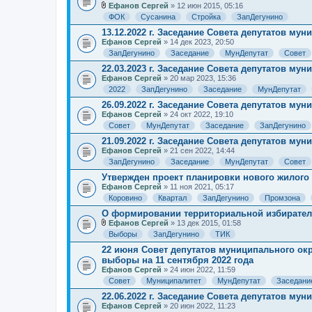
Ефанов Сергей
» 12 июн 2015, 05:16
В
ФОК
Сусанина
Стройка
ЗапДегунино
л
о
13.12.2022 г. Заседание Совета депутатов му
ж
Ефанов Сергей
» 14 дек 2023, 20:50
е
ЗапДегунино
Заседание
МунДепутат
Совет
н
и
22.03.2023 г. Заседание Совета депутатов му
я
Ефанов Сергей
» 20 мар 2023, 15:36
2022
ЗапДегунино
Заседание
МунДепутат
26.09.2022 г. Заседание Совета депутатов му
Ефанов Сергей
» 24 окт 2022, 19:10
Совет
МунДепутат
Заседание
ЗапДегунино
21.09.2022 г. Заседание Совета депутатов му
Ефанов Сергей
» 21 сен 2022, 14:44
ЗапДегунино
Заседание
МунДепутат
Совет
Утвержден проект планировки нового жилого 
Ефанов Сергей
» 11 ноя 2021, 05:17
Коровино
Квартал
ЗапДегунино
Промзона
О формировании территориальной избирател
Ефанов Сергей
» 13 дек 2015, 01:58
В
Выборы
ЗапДегунино
ТИК
л
о
22 июня Совет депутатов муниципального ок
ж
выборы на 11 сентября 2022 года
е
Ефанов Сергей
» 24 июн 2022, 11:59
н
и
Совет
Муниципалитет
МунДепутат
Заседани
я
22.06.2022 г. Заседание Совета депутатов му
Ефанов Сергей
» 20 июн 2022, 11:23