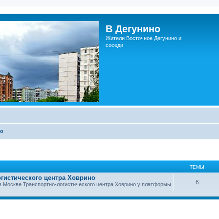
В Дегунино
Жители Восточное Дегунино и
соседи
но
ТЕМЫ
огистического центра Ховрино
6
в Москве Транспортно-логистического центра Ховрино у платформы