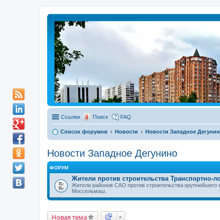
Ссылки
Поиск
FAQ
Список форумов
Новости
Новости Западное Дегуни
Новости Западное Дегунино
ФОРУМ
Жители против строительства Транспортно-л
Жители районов САО против строительства крупнейшего 
Моссельмаш.
Новая тема