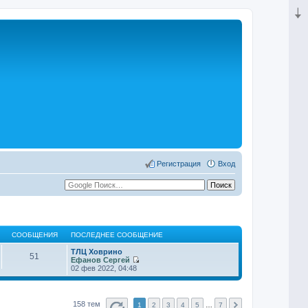
Регистрация
Вход
СООБЩЕНИЯ
ПОСЛЕДНЕЕ СООБЩЕНИЕ
ТЛЦ Ховрино
51
Ефанов Сергей
П
02 фев 2022, 04:48
е
р
е
й
158 тем
1
2
3
4
5
…
7