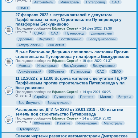
Ответы:
1
Автомобиль
Магистраль
Путепровод
САО
СВАО
27 февраля 2022 г. встреча жителей с депутатом
Парфёновым на тему: Строительство Путепровода у
платформы Бескудниково
Последнее сообщение
Ефанов Сергей
«
24 фев 2022, 19:38
Ответы:
1
СВАО
САО
Путепровод
Дмитровский
Деревья
Вырубка
ВостДегунино
Бескудниковский
Алтуфьевский
800-летия
В р-не Восточное Дегунино появились листовки Против
строительства Путепровода у платформы Бескудниково
Последнее сообщение
Ефанов Сергей
«
19 фев 2022, 01:37
Москва
Инженерная
ВостДегунино
Бескудниково
Алтуфьевский
800-летия
Путепровод
САО
СВАО
11.12.2022 г. в 12.00 Встреча жителей с депутатом ГД РФ
Парфёновым против строительства Путепровода у пл.
Бескудниково
Последнее сообщение
Ефанов Сергей
«
14 дек 2021, 00:25
Ответы:
3
Стройка
Путепровод
Протест
Митинг
Встреча
ВостДегунино
Бескудниково
Распоряжение ДГИ № 2293 от 29.01.2019 г. Об изъятии
земель под строительство Путепровода
Последнее сообщение
Ефанов Сергей
«
14 апр 2019, 23:02
Ответы:
1
800-летия
Изъятие
Инженерная
Магистраль
Путепровод
Свежие чертежи развязок автомагистрали Дмитровское