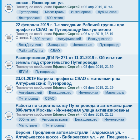
шоссе - Инженерная ул.
Последнее сообщение
Ефанов Сергей
«
06 апр 2019, 01:44
Путепровод
Магистраль
Инженерная
Дубнинская
Дмитровское
800-летия
22 февраля 2019 г. 1-е заседание Рабочей группы при
префекте СВАО по Путепроводу Бескудниково
Последнее сообщение
Ефанов Сергей
«
06 мар 2019, 18:19
Ответы:
3
800-летия
Алтуфьевский
Бескудниково
ВостДегунино
Заседание
Инженерная
Путепровод
РабочаяГруппа
СВАО
Распоряжение ДГИ № 271 от 11.01.2019 г. Об изъятии
земель под строительство Путепровода
Последнее сообщение
Ефанов Сергей
«
08 фев 2019, 21:39
ДГИМ
Путепровод
23.01.2019 Встреча префекта СВАО с жителями р-на
Алтуфьевский: Путепровод
Последнее сообщение
Ефанов Сергей
«
08 фев 2019, 21:29
Алтуфьевский
Бескудниково
Инженерная
Магистраль
Путепровод
СВАО
Работы по строительству Путепровода и автомагистрали
800-летия Москвы - Инженерная улица активизированы
Последнее сообщение
Ефанов Сергей
«
08 фев 2019, 21:11
800-летия
Автомагистраль
Бескудниково
Инженерная
Магистраль
Путепровод
Версия: Продление автомагистрали Талдомская ул. -
Алтуфьевское шоссе - Бибиревская ул. - ул. Плещеева - ....