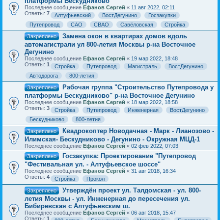
платформы Бескудниково
Последнее сообщение
Ефанов Сергей
«
11 авг 2022, 02:11
Ответы:
7
Алтуфьевский
ВостДегунино
Госзакупки
Путепровод
САО
СВАО
Савёловская
Стройка
Замена окон в квартирах домов вдоль
Закреплено
автомагистрали ул 800-летия Москвы р-на Восточное
Дегунино
Последнее сообщение
Ефанов Сергей
«
19 мар 2022, 18:48
Ответы:
1
Стройка
Путепровод
Магистраль
ВостДегунино
Автодорога
800-летия
Рабочая группа "Строительство Путепровода у
Закреплено
платформы Бескудниково" р-на Восточное Дегунино
Последнее сообщение
Ефанов Сергей
«
18 мар 2022, 18:58
Ответы:
3
Стройка
Путепровод
Инженерная
ВостДегунино
Бескудниково
800-летия
Квадрокоптер Новодачная - Марк - Лианозово -
Закреплено
Илимская- Бескудниково - Дегунино - Окружная МЦД-1
Последнее сообщение
Ефанов Сергей
«
02 фев 2022, 07:03
Госзакупка: Проектирование "Путепровод
Закреплено
"Фестивальная ул. - Алтуфьевское шоссе"
Последнее сообщение
Ефанов Сергей
«
31 авг 2018, 16:34
Ответы:
4
Стройка
Прокол
Утверждён проект ул. Талдомская - ул. 800-
Закреплено
летия Москвы - ул. Инженерная до пересечения ул.
Бибиревская с Алтуфьевским ш.
Последнее сообщение
Ефанов Сергей
«
06 авг 2018, 15:47
Ответы:
1