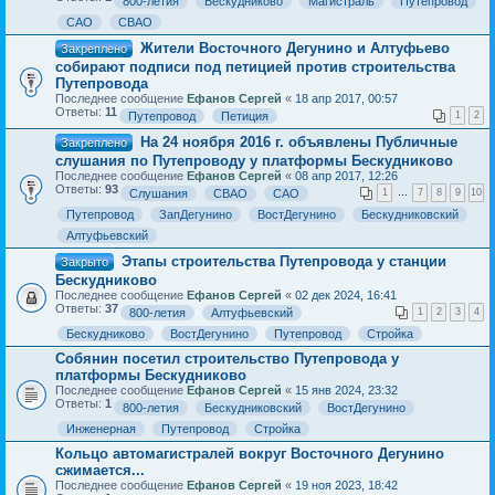
800-летия
Бескудниково
Магистраль
Путепровод
САО
СВАО
Жители Восточного Дегунино и Алтуфьево
Закреплено
собирают подписи под петицией против строительства
Путепровода
Последнее сообщение
Ефанов Сергей
«
18 апр 2017, 00:57
Ответы:
11
Путепровод
Петиция
1
2
На 24 ноября 2016 г. объявлены Публичные
Закреплено
слушания по Путепроводу у платформы Бескудниково
Последнее сообщение
Ефанов Сергей
«
08 апр 2017, 12:26
Ответы:
93
Слушания
СВАО
САО
1
…
7
8
9
10
Путепровод
ЗапДегунино
ВостДегунино
Бескудниковский
Алтуфьевский
Этапы строительства Путепровода у станции
Закрыто
Бескудниково
Последнее сообщение
Ефанов Сергей
«
02 дек 2024, 16:41
Ответы:
37
800-летия
Алтуфьевский
1
2
3
4
Бескудниково
ВостДегунино
Путепровод
Стройка
Собянин посетил строительство Путепровода у
платформы Бескудниково
Последнее сообщение
Ефанов Сергей
«
15 янв 2024, 23:32
Ответы:
1
800-летия
Бескудниковский
ВостДегунино
Инженерная
Путепровод
Стройка
Кольцо автомагистралей вокруг Восточного Дегунино
сжимается...
Последнее сообщение
Ефанов Сергей
«
19 ноя 2023, 18:42