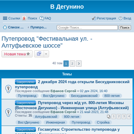
В Дегунино
Ссылки
Поиск
FAQ
Регистрация
Вход
Список форумов
Путепровод "Фестивальная ул. - Алтуфьевское шоссе"
Путепровод "Фестивальная ул. -
Алтуфьевское шоссе"
Новая тема
40 тем
1
2
Темы
2 декабря 2024 года открыли Бескудниковский
Закреплено
путепровод
Последнее сообщение
Ефанов Сергей
«
02 дек 2024, 16:40
Путепровод
ВостДегунино
Бескудниковский
800-летия
Путепровод через ж/д ул. 800-летия Москвы
Закреплено
(Восточное Дегунино) - Инженерная улица (Алтуфьевский)
Последнее сообщение
Ефанов Сергей
«
21 май 2023, 21:48
Ответы:
35
Алтуфьевский
800-летия
1
2
3
4
ВостДегунино
Инженерная
Путепровод
Стройка
Госзакупка: Строительство путепровода у
Закреплено