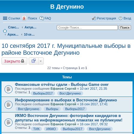
В Дегунино
Ссылки
Поиск
FAQ
Регистрация
Вход
Список форумов
Актуальные вопросы
Архив событий
10 сентября 2017 г. Муниципальные выборы в районе Восточное Дегунино
10 сентября 2017 г. Муниципальные выборы в
районе Восточное Дегунино
Закрыто
22 темы • Страница
1
из
1
Темы
Финансовые отчёты сдали - Выборы Game over
Последнее сообщение
Ефанов Сергей
«
10 окт 2017, 21:35
Ответы:
1
Выборы2017
ВостДегунино
Информирование о выборах в Восточном Дегунино
Последнее сообщение
Ефанов Сергей
«
16 сен 2017, 17:41
ВостДегунино
Выборы
Выборы2017
ИКМО Восточное Дегунино: фотографии кандидатов в
депутаты на информационных плакатах не публикуем!
Последнее сообщение
Ефанов Сергей
«
16 сен 2017, 09:32
Ответы:
3
ТИК
ИКМО
Выборы2017
ВостДегунино