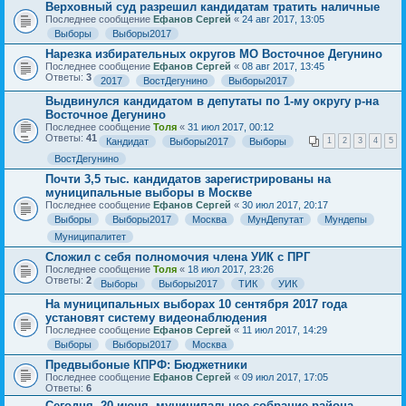
Верховный суд разрешил кандидатам тратить наличные
Последнее сообщение
Ефанов Сергей
«
24 авг 2017, 13:05
Выборы
Выборы2017
Нарезка избирательных округов МО Восточное Дегунино
Последнее сообщение
Ефанов Сергей
«
08 авг 2017, 13:45
Ответы:
3
2017
ВостДегунино
Выборы2017
Выдвинулся кандидатом в депутаты по 1-му округу р-на
Восточное Дегунино
Последнее сообщение
Толя
«
31 июл 2017, 00:12
Ответы:
41
Кандидат
Выборы2017
Выборы
1
2
3
4
5
ВостДегунино
Почти 3,5 тыс. кандидатов зарегистрированы на
муниципальные выборы в Москве
Последнее сообщение
Ефанов Сергей
«
30 июл 2017, 20:17
Выборы
Выборы2017
Москва
МунДепутат
Мундепы
Муниципалитет
Сложил с себя полномочия члена УИК с ПРГ
Последнее сообщение
Толя
«
18 июл 2017, 23:26
Ответы:
2
Выборы
Выборы2017
ТИК
УИК
На муниципальных выборах 10 сентября 2017 года
установят систему видеонаблюдения
Последнее сообщение
Ефанов Сергей
«
11 июл 2017, 14:29
Выборы
Выборы2017
Москва
Предвыбоные КПРФ: Бюджетники
Последнее сообщение
Ефанов Сергей
«
09 июл 2017, 17:05
Ответы:
6
Сегодня, 20 июня, муниципальное собрание района