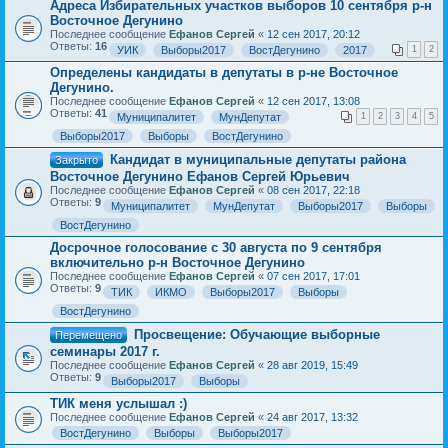
Адреса Избирательных участков выборов 10 сентября р-н
Восточное Дегунино
Последнее сообщение
Ефанов Сергей
«
12 сен 2017, 20:12
Ответы:
16
УИК
Выборы2017
ВостДегунино
2017
1
2
Определены кандидаты в депутаты в р-не Восточное
Дегунино.
Последнее сообщение
Ефанов Сергей
«
12 сен 2017, 13:08
Ответы:
41
Муниципалитет
МунДепутат
1
2
3
4
5
Выборы2017
Выборы
ВостДегунино
Кандидат в муниципальные депутаты района
Закрыто
Восточное Дегунино Ефанов Сергей Юрьевич
Последнее сообщение
Ефанов Сергей
«
08 сен 2017, 22:18
Ответы:
9
Муниципалитет
МунДепутат
Выборы2017
Выборы
ВостДегунино
Досрочное голосование с 30 августа по 9 сентября
включительно р-н Восточное Дегунино
Последнее сообщение
Ефанов Сергей
«
07 сен 2017, 17:01
Ответы:
9
ТИК
ИКМО
Выборы2017
Выборы
ВостДегунино
Просвещение: Обучающие выборные
Перемещено
семинары 2017 г.
Последнее сообщение
Ефанов Сергей
«
28 авг 2019, 15:49
Ответы:
9
Выборы2017
Выборы
ТИК меня услышал :)
Последнее сообщение
Ефанов Сергей
«
24 авг 2017, 13:32
ВостДегунино
Выборы
Выборы2017