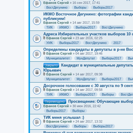
ж
Ефанов Сергей
» 16 сен 2017, 17:41
е
ВостДегунино
Выборы
Выборы2017
н
и
ИКМО Восточное Дегунино: фотографии канди
я
публикуем!
Ефанов Сергей
» 14 авг 2017, 15:59
ТИК
ИКМО
Выборы2017
ВостДегунино
Адреса Избирательных участков выборов 10 
Ефанов Сергей
» 23 авг 2016, 02:25
В
УИК
Выборы2017
ВостДегунино
2017
л
о
Определены кандидаты в депутаты в р-не Вос
ж
Ефанов Сергей
» 04 авг 2017, 19:46
е
В
Муниципалитет
МунДепутат
Выборы2017
Вы
н
л
и
о
Кандидат в муниципальные депутат
Закрыто
я
ж
Юрьевич
е
н
Ефанов Сергей
» 14 авг 2017, 09:38
В
и
Муниципалитет
МунДепутат
Выборы2017
Вы
л
я
о
Досрочное голосование с 30 августа по 9 се
ж
Ефанов Сергей
» 14 авг 2017, 09:58
е
В
ТИК
ИКМО
Выборы2017
Выборы
ВостДе
н
л
и
о
Просвещение: Обучающие выборн
Перемещено
я
ж
Ефанов Сергей
» 30 июн 2016, 22:42
е
н
Выборы2017
Выборы
и
ТИК меня услышал :)
я
Ефанов Сергей
» 24 авг 2017, 13:32
В
ВостДегунино
Выборы
Выборы2017
л
о
Верховный суд разрешил кандидатам тратит