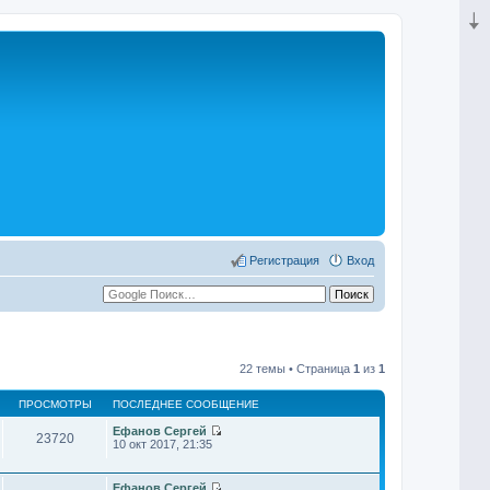
Регистрация
Вход
22 темы • Страница
1
из
1
ПРОСМОТРЫ
ПОСЛЕДНЕЕ СООБЩЕНИЕ
Ефанов Сергей
23720
П
10 окт 2017, 21:35
е
р
е
Ефанов Сергей