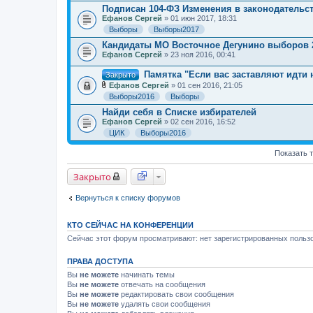
н
Подписан 104-ФЗ Изменения в законодательс
и
Ефанов Сергей
» 01 июн 2017, 18:31
я
Выборы
Выборы2017
Кандидаты МО Восточное Дегунино выборов 2
Ефанов Сергей
» 23 ноя 2016, 00:41
Памятка "Если вас заставляют идти
Закрыто
Ефанов Сергей
» 01 сен 2016, 21:05
В
Выборы2016
Выборы
л
о
Найди себя в Списке избирателей
ж
Ефанов Сергей
» 02 сен 2016, 16:52
е
ЦИК
Выборы2016
н
и
я
Показать 
Закрыто
Вернуться к списку форумов
КТО СЕЙЧАС НА КОНФЕРЕНЦИИ
Сейчас этот форум просматривают: нет зарегистрированных пользо
ПРАВА ДОСТУПА
Вы
не можете
начинать темы
Вы
не можете
отвечать на сообщения
Вы
не можете
редактировать свои сообщения
Вы
не можете
удалять свои сообщения