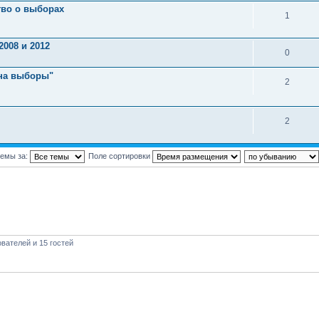
тво о выборах
1
008 и 2012
0
 на выборы"
2
2
темы за:
Поле сортировки
вателей и 15 гостей