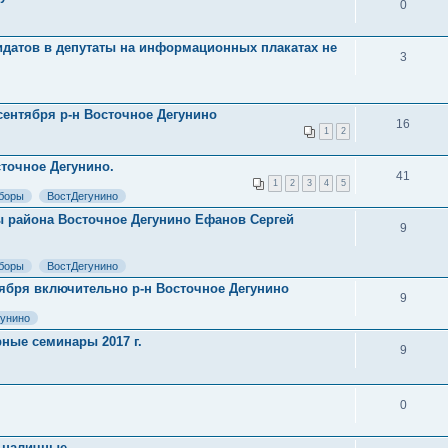
0
датов в депутаты на информационных плакатах не
3
сентября р-н Восточное Дегунино
16
1
2
точное Дегунино.
41
1
2
3
4
5
боры
ВостДегунино
ы района Восточное Дегунино Ефанов Сергей
9
боры
ВостДегунино
нтября включительно р-н Восточное Дегунино
9
гунино
ые семинары 2017 г.
9
0
ь наличные