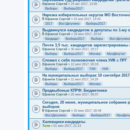
ж
Ефанов Сергей
» 24 авг 2017, 13:05
е
Выборы
Выборы2017
н
и
Нарезка избирательных округов МО Восточно
я
Ефанов Сергей
» 24 апр 2017, 14:42
В
2017
ВостДегунино
Выборы2017
л
о
Выдвинулся кандидатом в депутаты по 1-му о
ж
Ефанов Сергей
» 18 июл 2017, 20:54
е
В
Кандидат
Выборы2017
Выборы
ВостДегунин
н
л
и
о
Почти 3,5 тыс. кандидатов зарегистрирован
я
ж
Ефанов Сергей
» 30 июл 2017, 20:17
е
Выборы
Выборы2017
Москва
МунДепутат
н
и
Сложил с себя полномочия члена УИК с ПРГ
я
Ефанов Сергей
» 12 июл 2017, 00:19
Выборы
Выборы2017
ТИК
УИК
На муниципальных выборах 10 сентября 2017
Ефанов Сергей
» 11 июл 2017, 14:29
Выборы
Выборы2017
Москва
Предвыбоные КПРФ: Бюджетники
Ефанов Сергей
» 25 июн 2017, 06:07
Сегодня, 20 июня, муниципальное собрание 
выборов
Ефанов Сергей
» 20 июн 2017, 00:48
В
ВостДегунино
Выборы
Выборы2017
МунДепу
л
о
Халявщики-кандидаты
ж
Толя
» 01 июн 2017, 21:14
е