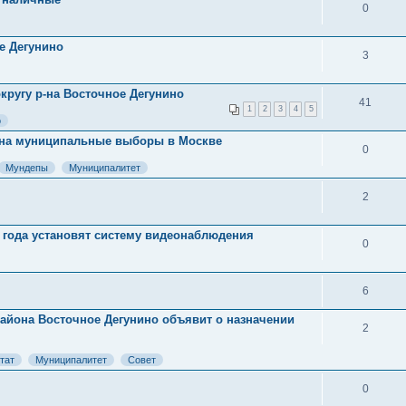
0
е Дегунино
3
кругу р-на Восточное Дегунино
41
1
2
3
4
5
о
ы на муниципальные выборы в Москве
0
Мундепы
Муниципалитет
2
 года установят систему видеонаблюдения
0
6
района Восточное Дегунино объявит о назначении
2
тат
Муниципалитет
Совет
0