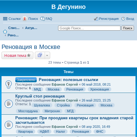
В Дегунино
Ссылки
Поиск
FAQ
Регистрация
Вход
Список форумов
Актуальные вопросы
Реновация в Москве
Реновация в Москве
Новая тема
23 темы • Страница
1
из
1
Темы
Реновация: полезные ссылки
Закреплено
Последнее сообщение
Ефанов Сергей
«
06 май 2018, 08:21
Ответы:
6
МКД
Москва
Реновация
Хреновация
Круглый стол реновация
Последнее сообщение
Ефанов Сергей
«
26 май 2023, 15:25
Ответы:
1
Шувалова
Стройка
Реновация
Москва
Мосгордума
Митрохин
МГД
Реновация: При проодаже квартиры срок владения старой
засчитывается
Последнее сообщение
Ефанов Сергей
«
08 апр 2020, 16:49
Квартира
НДФЛ
Налог
Реновация
ФНС