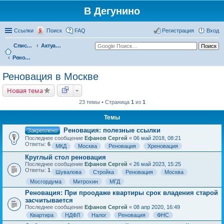
В Дегунино
Ссылки
Поиск
FAQ
Регистрация
Вход
Список форумов
Актуальные вопросы
Реновация в Москве
Реновация в Москве
Новая тема
23 темы • Страница
1
из
1
Темы
Реновация: полезные ссылки
Закреплено
Последнее сообщение
Ефанов Сергей
«
06 май 2018, 08:21
Ответы:
6
МКД
Москва
Реновация
Хреновация
Круглый стол реновация
Последнее сообщение
Ефанов Сергей
«
26 май 2023, 15:25
Ответы:
1
Шувалова
Стройка
Реновация
Москва
Мосгордума
Митрохин
МГД
Реновация: При проодаже квартиры срок владения старой
засчитывается
Последнее сообщение
Ефанов Сергей
«
08 апр 2020, 16:49
Квартира
НДФЛ
Налог
Реновация
ФНС