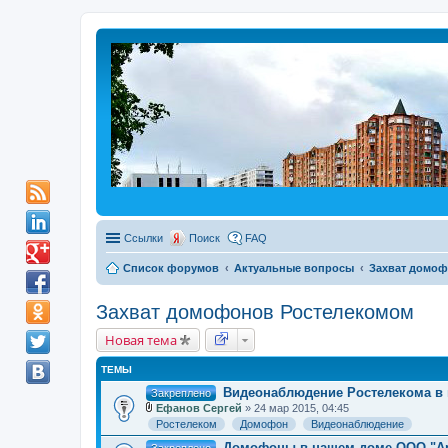
Ссылки
Поиск
FAQ
Список форумов
Актуальные вопросы
Захват домоф
Захват домофонов Ростелекомом
Новая тема
ТЕМЫ
Видеонаблюдение Ростелекома в к
Закреплено
Ефанов Сергей
» 24 мар 2015, 04:45
В
Ростелеком
Домофон
Видеонаблюдение
л
о
Домофоны в нашем доме ООО "А