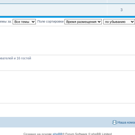
3
темы за:
Поле сортировки
вателей и 16 гостей
Наша кома
Создано на основе
phpBB
® Forum Software © phpBB Limited