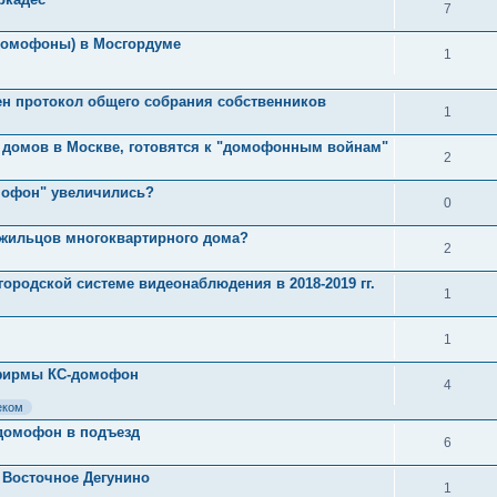
7
(домофоны) в Мосгордуме
1
н протокол общего собрания собственников
1
 домов в Москве, готовятся к "домофонным войнам"
2
мофон" увеличились?
0
 жильцов многоквартирного дома?
2
городской системе видеонаблюдения в 2018-2019 гг.
1
1
 фирмы КС-домофон
4
еком
 домофон в подъезд
6
Восточное Дегунино
1