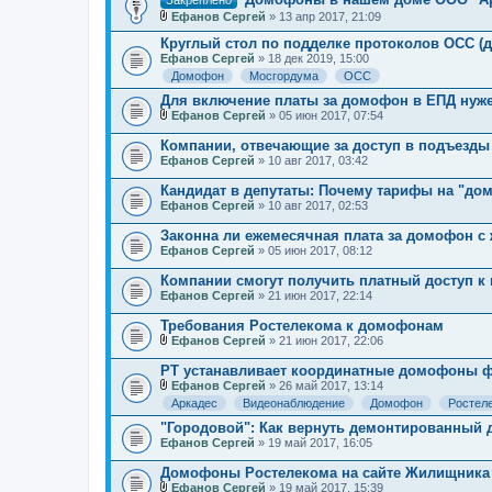
Закреплено
ж
Ефанов Сергей
» 13 апр 2017, 21:09
е
В
н
л
Круглый стол по подделке протоколов ОСС 
и
о
Ефанов Сергей
» 18 дек 2019, 15:00
я
ж
Домофон
Мосгордума
ОСС
е
н
Для включение платы за домофон в ЕПД нуже
и
Ефанов Сергей
» 05 июн 2017, 07:54
я
В
л
Компании, отвечающие за доступ в подъезды
о
Ефанов Сергей
» 10 авг 2017, 03:42
ж
е
Кандидат в депутаты: Почему тарифы на "до
н
Ефанов Сергей
и
» 10 авг 2017, 02:53
я
Законна ли ежемесячная плата за домофон с
Ефанов Сергей
» 05 июн 2017, 08:12
Компании смогут получить платный доступ к 
Ефанов Сергей
» 21 июн 2017, 22:14
Требования Ростелекома к домофонам
Ефанов Сергей
» 21 июн 2017, 22:06
В
л
РТ устанавливает координатные домофоны
о
Ефанов Сергей
» 26 май 2017, 13:14
ж
В
Аркадес
Видеонаблюдение
Домофон
Ростел
е
л
н
о
"Городовой": Как вернуть демонтированный
и
ж
Ефанов Сергей
» 19 май 2017, 16:05
я
е
н
Домофоны Ростелекома на сайте Жилищника 
и
Ефанов Сергей
» 19 май 2017, 15:39
я