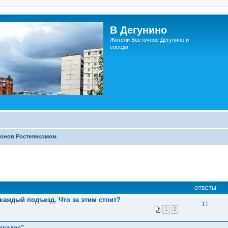
В Дегунино
Жители Восточное Дегунино и
соседи
онов Ростелекомом
ОТВЕТЫ
аждый подъезд. Что за этим стоит?
11
1
2
ркадес"