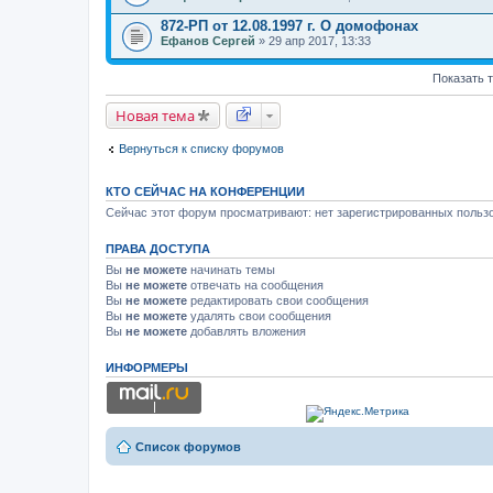
В
л
872-РП от 12.08.1997 г. О домофонах
о
Ефанов Сергей
» 29 апр 2017, 13:33
ж
е
н
Показать 
и
я
Новая тема
Вернуться к списку форумов
КТО СЕЙЧАС НА КОНФЕРЕНЦИИ
Сейчас этот форум просматривают: нет зарегистрированных пользо
ПРАВА ДОСТУПА
Вы
не можете
начинать темы
Вы
не можете
отвечать на сообщения
Вы
не можете
редактировать свои сообщения
Вы
не можете
удалять свои сообщения
Вы
не можете
добавлять вложения
ИНФОРМЕРЫ
Список форумов