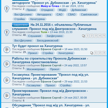
автодороги "Прокол ул. Дубнинская - ул. Хачатуряна"
Последнее сообщение
Живу-и-Точка
«
16 авг 2024, 13:51
Ответы:
2
Прокол
Отрадное
МЦД1
Дубнинская
ВостДегунино
Автодорога
САО
СВАО
Савёловская
Стройка
Хачатуряна
На 24.11.2016 г. объявлены Публичные
Закреплено
слушания: Прокол под ж/д Дмитровское - Хачатуряна
Последнее сообщение
Толя
«
13 янв 2019, 21:33
Ответы:
40
Слушания
ЗапДегунино
1
2
3
4
5
ВостДегунино
Бескудниковский
Тут будет прокол на Хачатуряна
Последнее сообщение
Ефанов Сергей
«
18 июн 2023, 01:50
Ответы:
29
Прокол
Стройка
Хачатуряна
1
2
3
Работы по строительству Прокола Дубнинская -
Хачатуряна приостановлены
Последнее сообщение
Ефанов Сергей
«
24 апр 2022, 13:57
Ответы:
5
Мосинжпроект
Прокол
Госзакупка: Проектирование "Прокол под ж/д ул.
Хачатуряна - ул. Дубнинская"
Последнее сообщение
Ефанов Сергей
«
29 мар 2022, 21:53
Ответы:
3
Госзакупки
Прокол
Стройка
Проектирование: Прокол под ж/д Дмитровское -
Хачатуряна
Последнее сообщение
Ефанов Сергей
«
24 ноя 2017, 00:08
Ответы:
6
Обсуждение "Прокол под ж/д ул. Хачатуряна - ул.