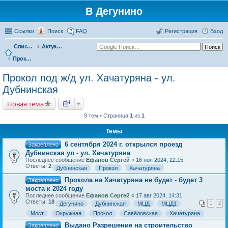
В Дегунино
Ссылки
Поиск
FAQ
Регистрация
Вход
Список форумов
Актуальные вопросы
Прокол под ж/д ул. Хачатуряна - ул. Дубнинская
Прокол под ж/д ул. Хачатуряна - ул.
Дубнинская
Новая тема
9 тем • Страница
1
из
1
Темы
6 сентября 2024 г. открылся проезд
Закреплено
Дубнинская ул - ул. Хачатуряна
Последнее сообщение
Ефанов Сергей
«
16 ноя 2024, 22:15
Ответы:
2
Дубнинская
Прокол
Хачатуряна
Прокола на Хачатуряна не будет - будет 3
Закреплено
моста к 2024 году
Последнее сообщение
Ефанов Сергей
«
17 авг 2024, 14:31
Ответы:
18
Дегунино
Дубнинская
МЦД
МЦД1
1
2
Мост
Окружная
Прокол
Савёловская
Хачатуряна
Выдано Разрешение на строительство
Закреплено