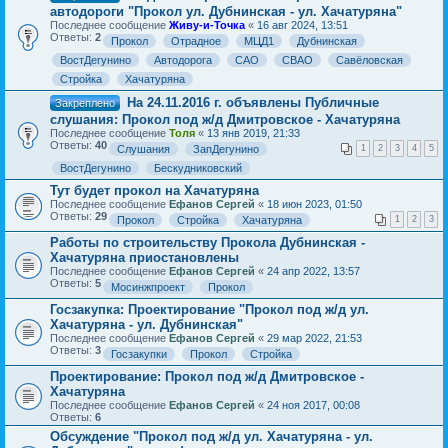
автодороги "Прокол ул. Дубнинская - ул. Хачатуряна"
Последнее сообщение
Живу-и-Точка
«
16 авг 2024, 13:51
Ответы:
2
Прокол
Отрадное
МЦД1
Дубнинская
ВостДегунино
Автодорога
САО
СВАО
Савёловская
Стройка
Хачатуряна
На 24.11.2016 г. объявлены Публичные
Закреплено
слушания: Прокол под ж/д Дмитровское - Хачатуряна
Последнее сообщение
Толя
«
13 янв 2019, 21:33
Ответы:
40
Слушания
ЗапДегунино
1
2
3
4
5
ВостДегунино
Бескудниковский
Тут будет прокол на Хачатуряна
Последнее сообщение
Ефанов Сергей
«
18 июн 2023, 01:50
Ответы:
29
Прокол
Стройка
Хачатуряна
1
2
3
Работы по строительству Прокола Дубнинская -
Хачатуряна приостановлены
Последнее сообщение
Ефанов Сергей
«
24 апр 2022, 13:57
Ответы:
5
Мосинжпроект
Прокол
Госзакупка: Проектирование "Прокол под ж/д ул.
Хачатуряна - ул. Дубнинская"
Последнее сообщение
Ефанов Сергей
«
29 мар 2022, 21:53
Ответы:
3
Госзакупки
Прокол
Стройка
Проектирование: Прокол под ж/д Дмитровское -
Хачатуряна
Последнее сообщение
Ефанов Сергей
«
24 ноя 2017, 00:08
Ответы:
6
Обсуждение "Прокол под ж/д ул. Хачатуряна - ул.