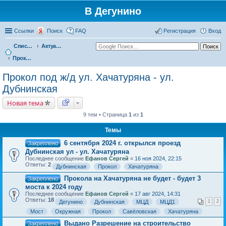
В Дегунино
Ссылки
Поиск
FAQ
Регистрация
Вход
Список форумов
Актуальные вопросы
Прокол под ж/д ул. Хачатуряна - ул. Дубнинская
Прокол под ж/д ул. Хачатуряна - ул.
Дубнинская
Новая тема
9 тем • Страница
1
из
1
Темы
6 сентября 2024 г. открылся проезд
Закреплено
Дубнинская ул - ул. Хачатуряна
Последнее сообщение
Ефанов Сергей
«
16 ноя 2024, 22:15
Ответы:
2
Дубнинская
Прокол
Хачатуряна
Прокола на Хачатуряна не будет - будет 3
Закреплено
моста к 2024 году
Последнее сообщение
Ефанов Сергей
«
17 авг 2024, 14:31
Ответы:
18
Дегунино
Дубнинская
МЦД
МЦД1
1
2
Мост
Окружная
Прокол
Савёловская
Хачатуряна
Выдано Разрешение на строительство
Закреплено