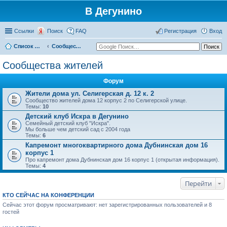
В Дегунино
Ссылки
Поиск
FAQ
Регистрация
Вход
Список форумов
Сообщества жителей
Сообщества жителей
Форум
Жители дома ул. Селигерская д. 12 к. 2
Сообщество жителей дома 12 корпус 2 по Селигерской улице.
Темы:
10
Детский клуб Искра в Дегунино
Семейный детский клуб "Искра".
Мы больше чем детский сад с 2004 года
Темы:
6
Капремонт многоквартирного дома Дубнинская дом 16
корпус 1
Про капремонт дома Дубнинская дом 16 корпус 1 (открытая информация).
Темы:
4
Перейти
КТО СЕЙЧАС НА КОНФЕРЕНЦИИ
Сейчас этот форум просматривают: нет зарегистрированных пользователей и 8
гостей