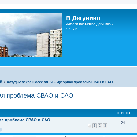
В Дегунино
Жители Восточное Дегунино и
соседи
ий
Алтуфьевское шоссе вл. 51 - мусорная проблема СВАО и САО
ная проблема СВАО и САО
ОТВЕТЫ
ная проблема СВАО и САО
26
1
2
3