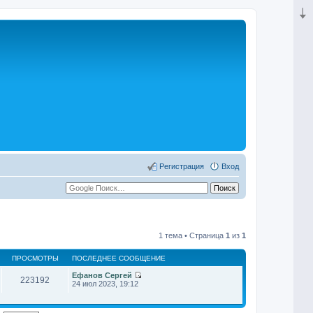
Регистрация
Вход
1 тема • Страница
1
из
1
ПРОСМОТРЫ
ПОСЛЕДНЕЕ СООБЩЕНИЕ
Ефанов Сергей
223192
П
24 июл 2023, 19:12
е
р
е