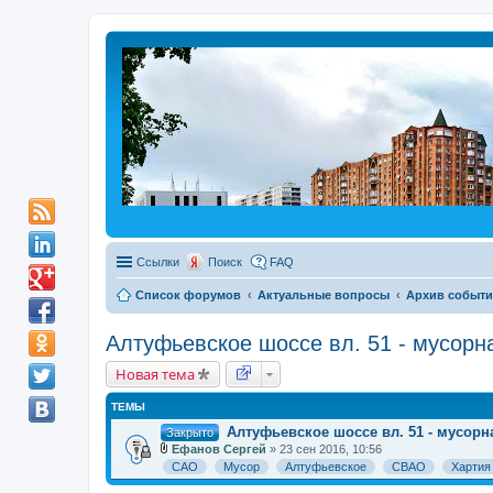
Ссылки
Поиск
FAQ
Список форумов
Актуальные вопросы
Архив событ
Алтуфьевское шоссе вл. 51 - мусор
Новая тема
ТЕМЫ
Алтуфьевское шоссе вл. 51 - мусор
Закрыто
Ефанов Сергей
» 23 сен 2016, 10:56
В
САО
Мусор
Алтуфьевское
СВАО
Хартия
л
о