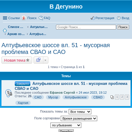
В Дегунино
Ссылки
Поиск
FAQ
Регистрация
Вход
Список форумов
Актуальные вопросы
Архив событий
Алтуфьевское шоссе вл. 51 - мусорная проблема СВАО и САО
Алтуфьевское шоссе вл. 51 - мусорная
проблема СВАО и САО
Новая тема
1 тема • Страница
1
из
1
Темы
Алтуфьевское шоссе вл. 51 - мусорная проблема
Закрыто
СВАО и САО
Последнее сообщение
Ефанов Сергей
«
24 июл 2023, 19:12
Ответы:
26
САО
Мусор
Алтуфьевское
СВАО
1
2
3
Хартия
Показать темы за:
Поле сортировки