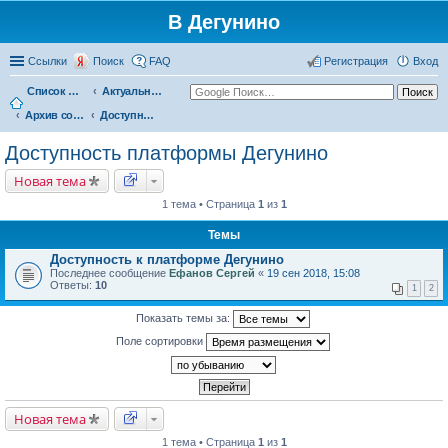
В Дегунино
Ссылки
Поиск
FAQ
Регистрация
Вход
Список форумов
Актуальные вопросы
Архив событий
Доступность платформы Дегунино
Доступность платформы Дегунино
Новая тема
1 тема • Страница
1
из
1
Темы
Доступность к платформе Дегунино
Последнее сообщение
Ефанов Сергей
«
19 сен 2018, 15:08
Ответы:
10
1
2
Показать темы за:
Поле сортировки
Новая тема
1 тема • Страница
1
из
1