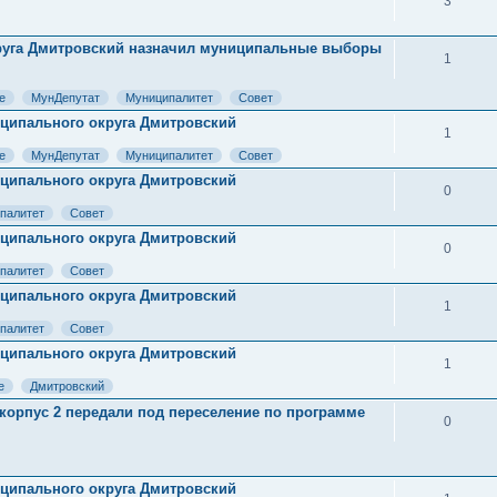
3
круга Дмитровский назначил муниципальные выборы
1
е
МунДепутат
Муниципалитет
Совет
ниципального округа Дмитровский
1
е
МунДепутат
Муниципалитет
Совет
ниципального округа Дмитровский
0
палитет
Совет
ниципального округа Дмитровский
0
палитет
Совет
ниципального округа Дмитровский
1
палитет
Совет
ниципального округа Дмитровский
1
е
Дмитровский
корпус 2 передали под переселение по программе
0
ниципального округа Дмитровский