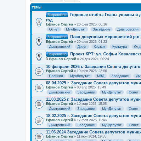
ТЕМЫ
Годовые отчёты Главы управы и 
Закреплено
год
Ефанов Сергей
» 20 фев 2026, 00:16
Отчёт
МунДепутат
Заседание
Дмитровский
План досуговых мероприятий р-н Д
Закреплено
Ефанов Сергей
» 20 фев 2026, 01:23
Дмитровский
Досуг
Кружок
Культура
Отд
Проект КРТ: ул. Софьи Ковалевской,
Закреплено
Ефанов Сергей
» 24 дек 2024, 00:24
В
л
10 февраля 2026 г. Заседание Совета депута
о
Ефанов Сергей
» 19 фев 2026, 23:56
ж
Полиция
МунДепутат
МВД
Заседание
Дм
е
н
08.04.2025 г. Заседание Совета депутатов му
и
Ефанов Сергей
» 08 апр 2025, 13:49
я
Дмитровский
Заседание
МунДепутат
Совет
11.03.2025 г. Заседание Совета депутатов му
Ефанов Сергей
» 10 мар 2025, 15:08
Дмитровский
Заседание
МунДепутат
Совет
18.02.2025 г. Заседание Совета депутатов му
Ефанов Сергей
» 17 фев 2025, 11:46
Дмитровский
Заседание
МунДепутат
Совет
11.06.2024 Заседание Совета депутатов муни
Ефанов Сергей
» 11 июн 2024, 19:33