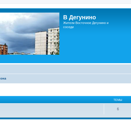
В Дегунино
Жители Восточное Дегунино и
соседи
йона
ТЕМЫ
6