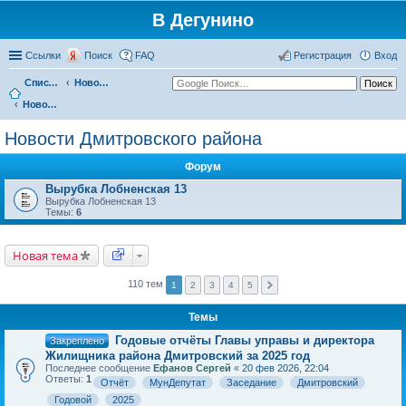
В Дегунино
Ссылки
Поиск
FAQ
Регистрация
Вход
Список форумов
Новости
Новости Дмитровского района
Новости Дмитровского района
Форум
Вырубка Лобненская 13
Вырубка Лобненская 13
Темы:
6
Новая тема
110 тем
1
2
3
4
5
Темы
Годовые отчёты Главы управы и директора
Закреплено
Жилищника района Дмитровский за 2025 год
Последнее сообщение
Ефанов Сергей
«
20 фев 2026, 22:04
Ответы:
1
Отчёт
МунДепутат
Заседание
Дмитровский
Годовой
2025