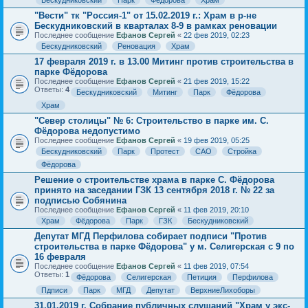
Бескудниковский
Парк
Фёдорова
Храм
"Вести" тк "Россия-1" от 15.02.2019 г.: Храм в р-не
Бескудниковский в кварталах 8-9 в рамках реновации
Последнее сообщение
Ефанов Сергей
«
22 фев 2019, 02:23
Бескудниковский
Реновация
Храм
17 февраля 2019 г. в 13.00 Митинг против строительства в
парке Фёдорова
Последнее сообщение
Ефанов Сергей
«
21 фев 2019, 15:22
Ответы:
4
Бескудниковский
Митинг
Парк
Фёдорова
Храм
"Север столицы" № 6: Строительство в парке им. С.
Фёдорова недопустимо
Последнее сообщение
Ефанов Сергей
«
19 фев 2019, 05:25
Бескудниковский
Парк
Протест
САО
Стройка
Фёдорова
Решение о строительстве храма в парке С. Фёдорова
принято на заседании ГЗК 13 сентября 2018 г. № 22 за
подписью Собянина
Последнее сообщение
Ефанов Сергей
«
11 фев 2019, 20:10
Храм
Фёдорова
Парк
ГЗК
Бескудниковский
Депутат МГД Перфилова собирает подписи "Против
строительства в парке Фёдорова" у м. Селигерская с 9 по
16 февраля
Последнее сообщение
Ефанов Сергей
«
11 фев 2019, 07:54
Ответы:
1
Фёдорова
Селигерская
Петиция
Перфилова
Пдписи
Парк
МГД
Депутат
ВерхниеЛихоборы
31.01.2019 г. Собрание публичных слушаний "Храм у экс-