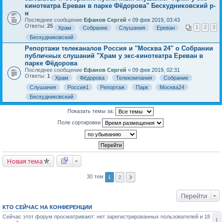
кинотеатра Ереван в парке Фёдорова" Бескудниковский р-
н
Последнее сообщение
Ефанов Сергей
«
09 фев 2019, 03:43
Ответы:
25
Храм
Собрание
Слушания
Ереван
1
2
3
Бескудниковский
Репортажи телеканалов Россия и "Москва 24" о Собрании
публичных слушаний "Храм у экс-кинотеатра Ереван в
парке Фёдорова
Последнее сообщение
Ефанов Сергей
«
09 фев 2019, 02:31
Ответы:
1
Храм
Фёдорова
Телекомпания
Собрание
Слушания
Россия1
Репортаж
Парк
Москва24
Бескудниковский
Показать темы за:
Поле сортировки
Новая тема
30 тем
1
2
Перейти
КТО СЕЙЧАС НА КОНФЕРЕНЦИИ
Сейчас этот форум просматривают: нет зарегистрированных пользователей и 18