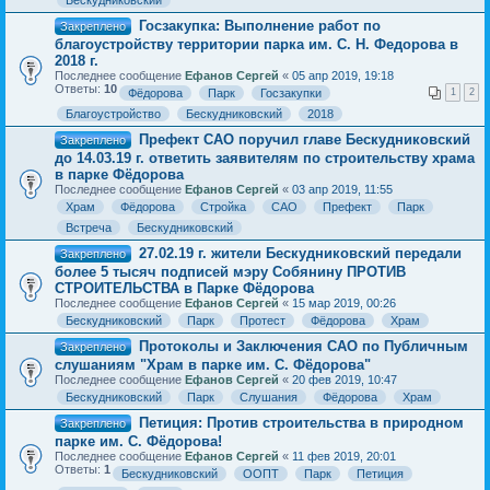
Бескудниковский
Госзакупка: Выполнение работ по
Закреплено
благоустройству территории парка им. С. Н. Федорова в
2018 г.
Последнее сообщение
Ефанов Сергей
«
05 апр 2019, 19:18
Ответы:
10
Фёдорова
Парк
Госзакупки
1
2
Благоустройство
Бескудниковский
2018
Префект САО поручил главе Бескудниковский
Закреплено
до 14.03.19 г. ответить заявителям по строительству храма
в парке Фёдорова
Последнее сообщение
Ефанов Сергей
«
03 апр 2019, 11:55
Храм
Фёдорова
Стройка
САО
Префект
Парк
Встреча
Бескудниковский
27.02.19 г. жители Бескудниковский передали
Закреплено
более 5 тысяч подписей мэру Собянину ПРОТИВ
СТРОИТЕЛЬСТВА в Парке Фёдорова
Последнее сообщение
Ефанов Сергей
«
15 мар 2019, 00:26
Бескудниковский
Парк
Протест
Фёдорова
Храм
Протоколы и Заключения САО по Публичным
Закреплено
слушаниям "Храм в парке им. С. Фёдорова"
Последнее сообщение
Ефанов Сергей
«
20 фев 2019, 10:47
Бескудниковский
Парк
Слушания
Фёдорова
Храм
Петиция: Против строительства в природном
Закреплено
парке им. С. Фёдорова!
Последнее сообщение
Ефанов Сергей
«
11 фев 2019, 20:01
Ответы:
1
Бескудниковский
ООПТ
Парк
Петиция