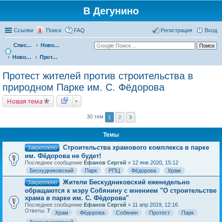
В Дегунино
Ссылки
Поиск
FAQ
Регистрация
Вход
Список форумов
Новости
Новости Бескудниковский район
Протест жителей против строительства в природном Парке им. С. Фёдорова
Протест жителей против строительства в
природном Парке им. С. Фёдорова
Новая тема
30 тем
1
2
Темы
Строительства храмового комплекса в парке
Закреплено
им. Фёдорова не будет!
Последнее сообщение
Ефанов Сергей
«
12 янв 2020, 15:12
Бескудниковский
Парк
РПЦ
Фёдорова
Храм
Жители Бескудниковский еженедельно
Закреплено
обращаются к мэру Собянину с мнением "О строительстве
храма в парке им. С. Фёдорова"
Последнее сообщение
Ефанов Сергей
«
11 апр 2019, 12:16
Ответы:
7
Храм
Фёдорова
Собянин
Протест
Парк