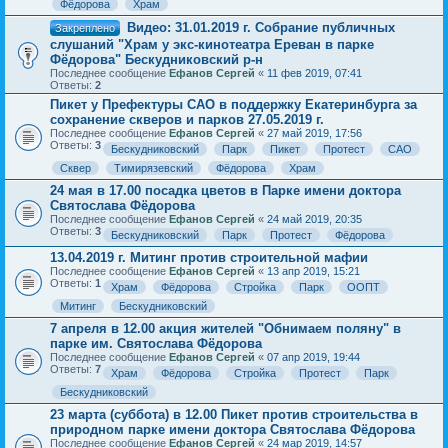
Фёдорова
Храм
Видео: 31.01.2019 г. Собрание публичных
Закреплено
слушаний "Храм у экс-кинотеатра Ереван в парке
Фёдорова" Бескудниковский р-н
Последнее сообщение
Ефанов Сергей
«
11 фев 2019, 07:41
Ответы:
2
Пикет у Префектуры САО в поддержку Екатеринбурга за
сохранение скверов и парков 27.05.2019 г.
Последнее сообщение
Ефанов Сергей
«
27 май 2019, 17:56
Ответы:
3
Бескудниковский
Парк
Пикет
Протест
САО
Сквер
Тимирязевский
Фёдорова
Храм
24 мая в 17.00 посадка цветов в Парке имени доктора
Святослава Фёдорова
Последнее сообщение
Ефанов Сергей
«
24 май 2019, 20:35
Ответы:
3
Бескудниковский
Парк
Протест
Фёдорова
13.04.2019 г. Митинг против строительной мафии
Последнее сообщение
Ефанов Сергей
«
13 апр 2019, 15:21
Ответы:
1
Храм
Фёдорова
Стройка
Парк
ООПТ
Митинг
Бескудниковский
7 апреля в 12.00 акция жителей "Обнимаем поляну" в
парке им. Святослава Фёдорова
Последнее сообщение
Ефанов Сергей
«
07 апр 2019, 19:44
Ответы:
7
Храм
Фёдорова
Стройка
Протест
Парк
Бескудниковский
23 марта (суббота) в 12.00 Пикет против строительства в
природном парке имени доктора Святослава Фёдорова
Последнее сообщение
Ефанов Сергей
«
24 мар 2019, 14:57