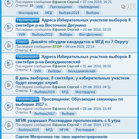
Последнее сообщение
Ефанов Сергей
«
07 сен 2019, 16:21
Ответы:
10
УИК
Просвещение
Наблюдение
1
2
Мосгордума
МГД
Выборы2019
Выборы
Адреса Избирательных участков выборов 8
Перемещено
сентября р-на Восточное Дегунино
Последнее сообщение
Ефанов Сергей
«
23 авг 2016, 02:25
УИК
Выборы2022
Выборы
ВостДегунино
Давайте обсудим кандидатов в МГД по 7 Округу
Опрос
Последнее сообщение
STOP
«
06 сен 2019, 22:14
Ответы:
4
Адреса Избирательных участков выборов 8
Перемещено
сентября р-на Бескудниковский
Последнее сообщение
Ефанов Сергей
«
31 авг 2019, 06:55
Ответы:
1
УИК
Выборы
Бескудниковский
В день выборов, 8 сентября, у избирательных участков
будет конкурс клумб
Последнее сообщение
Ефанов Сергей
«
29 авг 2019, 04:11
Ответы:
1
Выборы2019
МГД
Мосгордума
Просвещение: Обучающие семинары по
Перемещено
выборам 2017 г.
Последнее сообщение
Ефанов Сергей
«
28 авг 2019, 15:49
Ответы:
9
Выборы2017
Выборы
МГИК разрешил Росгвардии проголосовать с 6 утра
Последнее сообщение
Ефанов Сергей
«
15 авг 2019, 17:51
Выборы2019
МГД
МГИК
Росгвардия
Сергея Митрохина так таки зарегистрировали