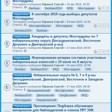
Мосгордумы
Последнее сообщение
Ефанов Сергей
«
15 авг 2019, 16:33
Ответы:
19
Выборы
Выборы2019
МГД
Мосгордума
1
2
8 сентября 2019 года выборы депутатов
Закреплено
Мосгордумы
Последнее сообщение
Ефанов Сергей
«
24 июл 2019, 14:31
Ответы:
21
Мосгоризбирком
Мосгордума
МГД
1
2
3
Выборы2019
Выборы
Кандидаты в депутаты Мосгордумы по 7
Закреплено
избирательному округу (Бескудниковский, Восточное
Дегунино и Дмитровский р-ны)
Последнее сообщение
Ефанов Сергей
«
17 июл 2019, 00:53
Ответы:
21
1
2
3
Формирование резерва составов участковых
Закреплено
избирательных комиссий с 19 июля по 8 августа
Последнее сообщение
Ефанов Сергей
«
01 июл 2019, 22:58
Выборы
Выборы2019
МГД
Мосгордума
УИК
Избирательные округа № 6, 7 и 9 р-ны
Перемещено
Бескудниковский, Дмитровский, Восточное и Западное
Дегунино
Последнее сообщение
Ефанов Сергей
«
17 янв 2024, 09:30
Ответы:
2
Бескудниковский
ВостДегунино
Выборы
Выборы2019
Дмитровский
ЗапДегунино
МГД
Мосгордума
Тимирязевский
Просвещение: Подборка обучающих
Перемещено
материалов для Наблюдателей и членов ПРГ УИК