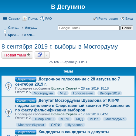
В Дегунино
Ссылки
Поиск
FAQ
Регистрация
Вход
Список форумов
Актуальные вопросы
Архив событий
8 сентября 2019 г. выборы в Мосгордуму
8 сентября 2019 г. выборы в Мосгордуму
Новая тема
25 тем • Страница
1
из
1
Темы
Досрочное голосование с 28 августа по 7
Закреплено
сентября 2019 г.
Последнее сообщение
Ефанов Сергей
«
28 авг 2019, 18:18
Ответы:
5
Мосгордума
МГД
Голосование
Выборы2019
Депутат Мосгордумы Шувалова от КПРФ
Закреплено
подала заявление в Следственный комитет РФ заявление
по факту фальсификации выборов
Последнее сообщение
Ефанов Сергей
«
17 авг 2019, 04:51
Ответы:
2
Выборы2019
КПРФ
МГД
МГИК
Мосгордума
Мосгоризбирком
СКРФ
Шувалова
Кандидаты в кандидаты в депутаты
Закреплено