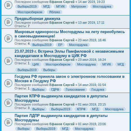
Последнее сообщение
Ефанов Сергей
«
14 авг 2019, 19:23
Выборы2019
МГД
МГИК
Митрохин
Мосгордума
Мосгоризбирком
Яблоко
Предвыборная движуха
Последнее сообщение
Ефанов Сергей
«
13 авг 2019, 17:11
Ответы:
7
Махровые единороссы Мосгордумы на лету переобулись
в самовыдвиженцев!
Последнее сообщение
Ефанов Сергей
«
23 июл 2019, 16:46
Ответы:
4
Выборы2019
ЕР
Мосгордума
23.07.2019 г. Встреча Эллы Памфиловой с независимыми
кандидатами в Мосгордуму в ЦИК РФ
Последнее сообщение
Ефанов Сергей
«
23 июл 2019, 16:24
Ответы:
1
ЦИК
Мосгоризбирком
Мосгордума
МГИК
МГД
Выборы2019
Выборы
Госдума РФ приняла закон о электронном голосовании в
Москве в Госдуму РФ
Последнее сообщение
Ефанов Сергей
«
14 июл 2019, 01:54
Ответы:
1
Выборы
ГДРФ
Голосование
Госдума
Партия КПРФ выдвинула кандидатов в депутаты
Мосгордумы
Последнее сообщение
Ефанов Сергей
«
01 июл 2019, 23:15
Ответы:
3
Выборы
Выборы2019
КПРФ
МГД
Мосгордума
Партия ЛДПР выдвинула кандидатов в депутаты
Мосгордумы
Последнее сообщение
Ефанов Сергей
«
01 июл 2019, 23:06
Выборы
Выборы2019
МГД
Мосгордума