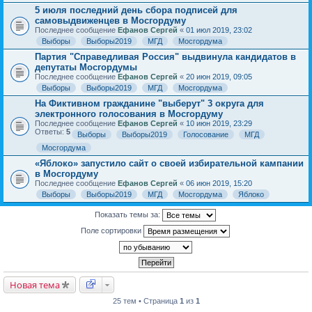
5 июля последний день сбора подписей для
самовыдвиженцев в Мосгордуму
Последнее сообщение
Ефанов Сергей
«
01 июл 2019, 23:02
Выборы
Выборы2019
МГД
Мосгордума
Партия "Справедливая Россия" выдвинула кандидатов в
депутаты Мосгордумы
Последнее сообщение
Ефанов Сергей
«
20 июн 2019, 09:05
Выборы
Выборы2019
МГД
Мосгордума
На Фиктивном гражданине "выберут" 3 округа для
электронного голосования в Мосгордуму
Последнее сообщение
Ефанов Сергей
«
10 июн 2019, 23:29
Ответы:
5
Выборы
Выборы2019
Голосование
МГД
Мосгордума
«Яблоко» запустило сайт о своей избирательной кампании
в Мосгордуму
Последнее сообщение
Ефанов Сергей
«
06 июн 2019, 15:20
Выборы
Выборы2019
МГД
Мосгордума
Яблоко
Показать темы за:
Поле сортировки
Новая тема
25 тем • Страница
1
из
1