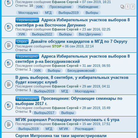
Последнее сообщение
Ефанов Сергей
«
07 сен 2019, 16:21
Ответы:
10
УИК
Просвещение
Наблюдение
1
2
Мосгордума
МГД
Выборы2019
Выборы
Адреса Избирательных участков выборов 8
Перемещено
сентября р-на Восточное Дегунино
Последнее сообщение
Ефанов Сергей
«
23 авг 2016, 02:25
УИК
Выборы2022
Выборы
ВостДегунино
Давайте обсудим кандидатов в МГД по 7 Округу
Опрос
Последнее сообщение
STOP
«
06 сен 2019, 22:14
Ответы:
4
Адреса Избирательных участков выборов 8
Перемещено
сентября р-на Бескудниковский
Последнее сообщение
Ефанов Сергей
«
31 авг 2019, 06:55
Ответы:
1
УИК
Выборы
Бескудниковский
В день выборов, 8 сентября, у избирательных участков
будет конкурс клумб
Последнее сообщение
Ефанов Сергей
«
29 авг 2019, 04:11
Ответы:
1
Выборы2019
МГД
Мосгордума
Просвещение: Обучающие семинары по
Перемещено
выборам 2017 г.
Последнее сообщение
Ефанов Сергей
«
28 авг 2019, 15:49
Ответы:
9
Выборы2017
Выборы
МГИК разрешил Росгвардии проголосовать с 6 утра
Последнее сообщение
Ефанов Сергей
«
15 авг 2019, 17:51
Выборы2019
МГД
МГИК
Росгвардия
Сергея Митрохина так таки зарегистрировали