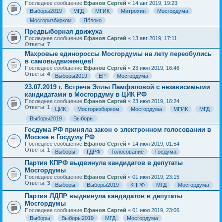
Последнее сообщение
Ефанов Сергей
«
14 авг 2019, 19:23
Выборы2019
МГД
МГИК
Митрохин
Мосгордума
Мосгоризбирком
Яблоко
Предвыборная движуха
Последнее сообщение
Ефанов Сергей
«
13 авг 2019, 17:11
Ответы:
7
Махровые единороссы Мосгордумы на лету переобулись
в самовыдвиженцев!
Последнее сообщение
Ефанов Сергей
«
23 июл 2019, 16:46
Ответы:
4
Выборы2019
ЕР
Мосгордума
23.07.2019 г. Встреча Эллы Памфиловой с независимыми
кандидатами в Мосгордуму в ЦИК РФ
Последнее сообщение
Ефанов Сергей
«
23 июл 2019, 16:24
Ответы:
1
ЦИК
Мосгоризбирком
Мосгордума
МГИК
МГД
Выборы2019
Выборы
Госдума РФ приняла закон о электронном голосовании в
Москве в Госдуму РФ
Последнее сообщение
Ефанов Сергей
«
14 июл 2019, 01:54
Ответы:
1
Выборы
ГДРФ
Голосование
Госдума
Партия КПРФ выдвинула кандидатов в депутаты
Мосгордумы
Последнее сообщение
Ефанов Сергей
«
01 июл 2019, 23:15
Ответы:
3
Выборы
Выборы2019
КПРФ
МГД
Мосгордума
Партия ЛДПР выдвинула кандидатов в депутаты
Мосгордумы
Последнее сообщение
Ефанов Сергей
«
01 июл 2019, 23:06
Выборы
Выборы2019
МГД
Мосгордума