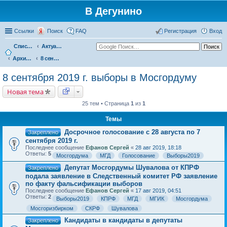
В Дегунино
Ссылки
Поиск
FAQ
Регистрация
Вход
Список форумов
Актуальные вопросы
Архив событий
8 сентября 2019 г. выборы в Мосгордуму
8 сентября 2019 г. выборы в Мосгордуму
Новая тема
25 тем • Страница
1
из
1
Темы
Досрочное голосование с 28 августа по 7
Закреплено
сентября 2019 г.
Последнее сообщение
Ефанов Сергей
«
28 авг 2019, 18:18
Ответы:
5
Мосгордума
МГД
Голосование
Выборы2019
Депутат Мосгордумы Шувалова от КПРФ
Закреплено
подала заявление в Следственный комитет РФ заявление
по факту фальсификации выборов
Последнее сообщение
Ефанов Сергей
«
17 авг 2019, 04:51
Ответы:
2
Выборы2019
КПРФ
МГД
МГИК
Мосгордума
Мосгоризбирком
СКРФ
Шувалова
Кандидаты в кандидаты в депутаты
Закреплено