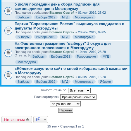
5 июля последний день сбора подписей для
самовыдвиженцев в Мосгордуму
Последнее сообщение
Ефанов Сергей
«
01 июл 2019, 23:02
Выборы
Выборы2019
МГД
Мосгордума
Партия "Справедливая Россия" выдвинула кандидатов в
депутаты Мосгордумы
Последнее сообщение
Ефанов Сергей
«
20 июн 2019, 09:05
Выборы
Выборы2019
МГД
Мосгордума
На Фиктивном гражданине "выберут" 3 округа для
электронного голосования в Мосгордуму
Последнее сообщение
Ефанов Сергей
«
10 июн 2019, 23:29
Ответы:
5
Выборы
Выборы2019
Голосование
МГД
Мосгордума
«Яблоко» запустило сайт о своей избирательной кампании
в Мосгордуму
Последнее сообщение
Ефанов Сергей
«
06 июн 2019, 15:20
Выборы
Выборы2019
МГД
Мосгордума
Яблоко
Показать темы за:
Поле сортировки
Новая тема
25 тем • Страница
1
из
1