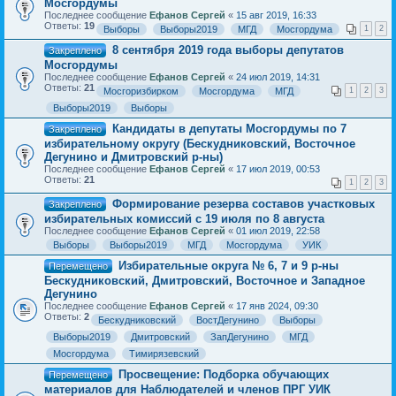
Мосгордумы
Последнее сообщение
Ефанов Сергей
«
15 авг 2019, 16:33
Ответы:
19
Выборы
Выборы2019
МГД
Мосгордума
1
2
8 сентября 2019 года выборы депутатов
Закреплено
Мосгордумы
Последнее сообщение
Ефанов Сергей
«
24 июл 2019, 14:31
Ответы:
21
Мосгоризбирком
Мосгордума
МГД
1
2
3
Выборы2019
Выборы
Кандидаты в депутаты Мосгордумы по 7
Закреплено
избирательному округу (Бескудниковский, Восточное
Дегунино и Дмитровский р-ны)
Последнее сообщение
Ефанов Сергей
«
17 июл 2019, 00:53
Ответы:
21
1
2
3
Формирование резерва составов участковых
Закреплено
избирательных комиссий с 19 июля по 8 августа
Последнее сообщение
Ефанов Сергей
«
01 июл 2019, 22:58
Выборы
Выборы2019
МГД
Мосгордума
УИК
Избирательные округа № 6, 7 и 9 р-ны
Перемещено
Бескудниковский, Дмитровский, Восточное и Западное
Дегунино
Последнее сообщение
Ефанов Сергей
«
17 янв 2024, 09:30
Ответы:
2
Бескудниковский
ВостДегунино
Выборы
Выборы2019
Дмитровский
ЗапДегунино
МГД
Мосгордума
Тимирязевский
Просвещение: Подборка обучающих
Перемещено
материалов для Наблюдателей и членов ПРГ УИК