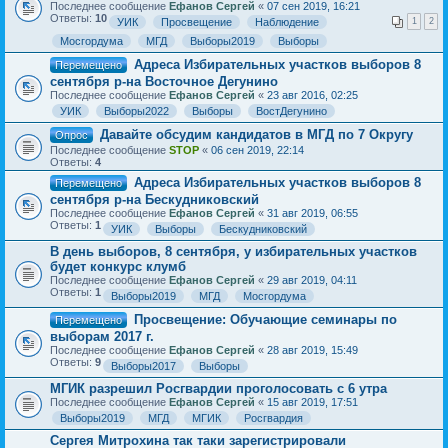
Последнее сообщение
Ефанов Сергей
«
07 сен 2019, 16:21
Ответы:
10
УИК
Просвещение
Наблюдение
1
2
Мосгордума
МГД
Выборы2019
Выборы
Адреса Избирательных участков выборов 8
Перемещено
сентября р-на Восточное Дегунино
Последнее сообщение
Ефанов Сергей
«
23 авг 2016, 02:25
УИК
Выборы2022
Выборы
ВостДегунино
Давайте обсудим кандидатов в МГД по 7 Округу
Опрос
Последнее сообщение
STOP
«
06 сен 2019, 22:14
Ответы:
4
Адреса Избирательных участков выборов 8
Перемещено
сентября р-на Бескудниковский
Последнее сообщение
Ефанов Сергей
«
31 авг 2019, 06:55
Ответы:
1
УИК
Выборы
Бескудниковский
В день выборов, 8 сентября, у избирательных участков
будет конкурс клумб
Последнее сообщение
Ефанов Сергей
«
29 авг 2019, 04:11
Ответы:
1
Выборы2019
МГД
Мосгордума
Просвещение: Обучающие семинары по
Перемещено
выборам 2017 г.
Последнее сообщение
Ефанов Сергей
«
28 авг 2019, 15:49
Ответы:
9
Выборы2017
Выборы
МГИК разрешил Росгвардии проголосовать с 6 утра
Последнее сообщение
Ефанов Сергей
«
15 авг 2019, 17:51
Выборы2019
МГД
МГИК
Росгвардия
Сергея Митрохина так таки зарегистрировали