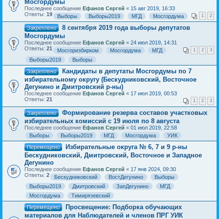
Мосгордумы
Последнее сообщение
Ефанов Сергей
«
15 авг 2019, 16:33
Ответы:
19
Выборы
Выборы2019
МГД
Мосгордума
1
2
8 сентября 2019 года выборы депутатов
Закреплено
Мосгордумы
Последнее сообщение
Ефанов Сергей
«
24 июл 2019, 14:31
Ответы:
21
Мосгоризбирком
Мосгордума
МГД
1
2
3
Выборы2019
Выборы
Кандидаты в депутаты Мосгордумы по 7
Закреплено
избирательному округу (Бескудниковский, Восточное
Дегунино и Дмитровский р-ны)
Последнее сообщение
Ефанов Сергей
«
17 июл 2019, 00:53
Ответы:
21
1
2
3
Формирование резерва составов участковых
Закреплено
избирательных комиссий с 19 июля по 8 августа
Последнее сообщение
Ефанов Сергей
«
01 июл 2019, 22:58
Выборы
Выборы2019
МГД
Мосгордума
УИК
Избирательные округа № 6, 7 и 9 р-ны
Перемещено
Бескудниковский, Дмитровский, Восточное и Западное
Дегунино
Последнее сообщение
Ефанов Сергей
«
17 янв 2024, 09:30
Ответы:
2
Бескудниковский
ВостДегунино
Выборы
Выборы2019
Дмитровский
ЗапДегунино
МГД
Мосгордума
Тимирязевский
Просвещение: Подборка обучающих
Перемещено
материалов для Наблюдателей и членов ПРГ УИК