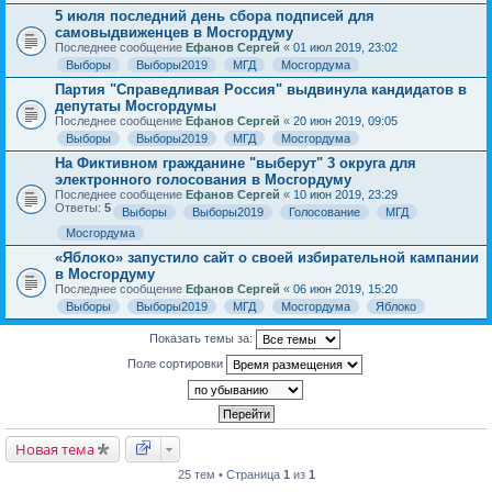
5 июля последний день сбора подписей для
самовыдвиженцев в Мосгордуму
Последнее сообщение
Ефанов Сергей
«
01 июл 2019, 23:02
Выборы
Выборы2019
МГД
Мосгордума
Партия "Справедливая Россия" выдвинула кандидатов в
депутаты Мосгордумы
Последнее сообщение
Ефанов Сергей
«
20 июн 2019, 09:05
Выборы
Выборы2019
МГД
Мосгордума
На Фиктивном гражданине "выберут" 3 округа для
электронного голосования в Мосгордуму
Последнее сообщение
Ефанов Сергей
«
10 июн 2019, 23:29
Ответы:
5
Выборы
Выборы2019
Голосование
МГД
Мосгордума
«Яблоко» запустило сайт о своей избирательной кампании
в Мосгордуму
Последнее сообщение
Ефанов Сергей
«
06 июн 2019, 15:20
Выборы
Выборы2019
МГД
Мосгордума
Яблоко
Показать темы за:
Поле сортировки
Новая тема
25 тем • Страница
1
из
1