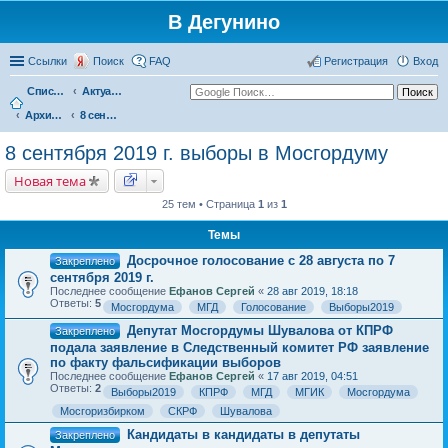
В Дегунино
Ссылки
Поиск
FAQ
Регистрация
Вход
Список форумов
Актуальные вопросы
Архив событий
8 сентября 2019 г. выборы в Мосгордуму
8 сентября 2019 г. выборы в Мосгордуму
Новая тема
25 тем • Страница
1
из
1
Темы
Досрочное голосование с 28 августа по 7
Закреплено
сентября 2019 г.
Последнее сообщение
Ефанов Сергей
«
28 авг 2019, 18:18
Ответы:
5
Мосгордума
МГД
Голосование
Выборы2019
Депутат Мосгордумы Шувалова от КПРФ
Закреплено
подала заявление в Следственный комитет РФ заявление
по факту фальсификации выборов
Последнее сообщение
Ефанов Сергей
«
17 авг 2019, 04:51
Ответы:
2
Выборы2019
КПРФ
МГД
МГИК
Мосгордума
Мосгоризбирком
СКРФ
Шувалова
Кандидаты в кандидаты в депутаты
Закреплено