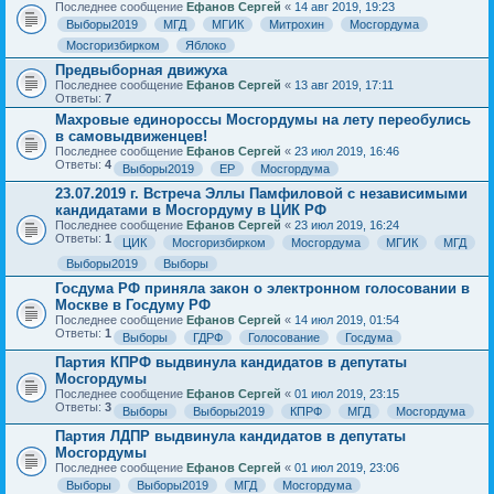
Последнее сообщение
Ефанов Сергей
«
14 авг 2019, 19:23
Выборы2019
МГД
МГИК
Митрохин
Мосгордума
Мосгоризбирком
Яблоко
Предвыборная движуха
Последнее сообщение
Ефанов Сергей
«
13 авг 2019, 17:11
Ответы:
7
Махровые единороссы Мосгордумы на лету переобулись
в самовыдвиженцев!
Последнее сообщение
Ефанов Сергей
«
23 июл 2019, 16:46
Ответы:
4
Выборы2019
ЕР
Мосгордума
23.07.2019 г. Встреча Эллы Памфиловой с независимыми
кандидатами в Мосгордуму в ЦИК РФ
Последнее сообщение
Ефанов Сергей
«
23 июл 2019, 16:24
Ответы:
1
ЦИК
Мосгоризбирком
Мосгордума
МГИК
МГД
Выборы2019
Выборы
Госдума РФ приняла закон о электронном голосовании в
Москве в Госдуму РФ
Последнее сообщение
Ефанов Сергей
«
14 июл 2019, 01:54
Ответы:
1
Выборы
ГДРФ
Голосование
Госдума
Партия КПРФ выдвинула кандидатов в депутаты
Мосгордумы
Последнее сообщение
Ефанов Сергей
«
01 июл 2019, 23:15
Ответы:
3
Выборы
Выборы2019
КПРФ
МГД
Мосгордума
Партия ЛДПР выдвинула кандидатов в депутаты
Мосгордумы
Последнее сообщение
Ефанов Сергей
«
01 июл 2019, 23:06
Выборы
Выборы2019
МГД
Мосгордума