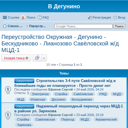
В Дегунино
Ссылки
Поиск
FAQ
Регистрация
Вход
Список форумов
Переустройство Окружная - Дегунино - Бескудниково - Лианозово Савёловской ж/д МЦД-1
Переустройство Окружная - Дегунино -
Бескудниково - Лианозово Савёловской ж/д
МЦД-1
Новая тема
10 тем • Страница
1
из
1
Темы
Строительство 3-4 пути Савёловской ж/д в
Закреплено
ближайшие годы не планируется - Просто денег нет
Последнее сообщение
Ефанов Сергей
«
24 май 2026, 04:24
Ответы:
1
Электричка
Стройка
Савёловская
РЖД
МЦД1
МЦД
Илимская
Дегунино
Бескудниково
Надземный пешеходный переход через МЦД-1
Закреплено
в районе ул. Зарянова
Последнее сообщение
Ефанов Сергей
«
23 май 2026, 23:19
Стройка
Савёловская
Переход
МЦД1
Керамический
Зарянова