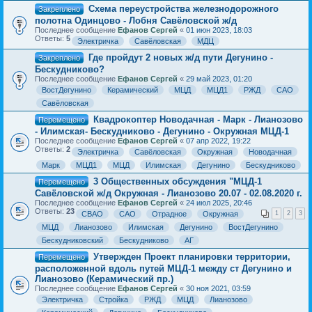
Схема переустройства железнодорожного
Закреплено
полотна Одинцово - Лобня Савёловской ж/д
Последнее сообщение
Ефанов Сергей
«
01 июн 2023, 18:03
Ответы:
5
Электричка
Савёловская
МДЦ
Где пройдут 2 новых ж/д пути Дегунино -
Закреплено
Бескудниково?
Последнее сообщение
Ефанов Сергей
«
29 май 2023, 01:20
ВостДегунино
Керамический
МЦД
МЦД1
РЖД
САО
Савёловская
Квадрокоптер Новодачная - Марк - Лианозово
Перемещено
- Илимская- Бескудниково - Дегунино - Окружная МЦД-1
Последнее сообщение
Ефанов Сергей
«
07 апр 2022, 19:22
Ответы:
2
Электричка
Савёловская
Окружная
Новодачная
Марк
МЦД1
МЦД
Илимская
Дегунино
Бескудниково
3 Общественных обсуждения "МЦД-1
Перемещено
Савёловской ж/д Окружная - Лианозово 20.07 - 02.08.2020 г.
Последнее сообщение
Ефанов Сергей
«
24 июл 2025, 20:46
Ответы:
23
СВАО
САО
Отрадное
Окружная
1
2
3
МЦД
Лианозово
Илимская
Дегунино
ВостДегунино
Бескудниковский
Бескудниково
АГ
Утвержден Проект планировки территории,
Перемещено
расположенной вдоль путей МЦД-1 между ст Дегунино и
Лианозово (Керамический пр.)
Последнее сообщение
Ефанов Сергей
«
30 ноя 2021, 03:59
Электричка
Стройка
РЖД
МЦД
Лианозово