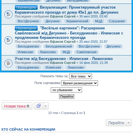
Керамический
Дегунино
Бескудниково
Визуализация: Проектируемый участок
Перемещено
Керамического проезда от дома 45к1 до пл. Дегунино
Последнее сообщение
Ефанов Сергей
«
30 июл 2020, 03:40
ВостДегунино
Дегунино
Керамический
МЦД
Слушания
"Весёлые картинки": Расширение
Перемещено
Савёловской ж/д Дегунино - Бескудниково - Илимская с
продлением Керамического проезда
Последнее сообщение
Ефанов Сергей
«
25 июл 2020, 21:57
Бескудниково
Бескудниковский
ВостДегунино
Дегунино
Илимская
Лианозово
МЦД
Савёловская
Участок ж/д Бескудниково - Илимская - Лианозово
Последнее сообщение
Ефанов Сергей
«
16 фев 2020, 21:39
Бескудниково
Илимская
Лианозово
Показать темы за:
Поле сортировки
Новая тема
10 тем • Страница
1
из
1
Перейти
КТО СЕЙЧАС НА КОНФЕРЕНЦИИ