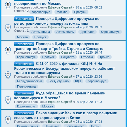
передвижения по Москве
Последнее сообщение
Ефанов Сергей
«
28 апр 2020, 08:02
Ответы:
2
Коронавирус
Москва
Пропуск
Проверка Цифрового пропуска по
Закреплено
регистрационному номеру автомашины
Последнее сообщение
Ефанов Сергей
«
24 апр 2020, 19:32
Ответы:
1
Автомашина
Автомобиль
ДепТранс
Коронавирус
Москва
Пропуск
Проверка Цифрового пропуска по
Закреплено
транспортной карте Тройка, Стрелка и Соцкарте
Последнее сообщение
Ефанов Сергей
«
21 апр 2020, 16:44
Коронавирус
Пропуск
Соцкарта
Стрелка
Тройка
С 11.04.2020 г. филиалы КДЦ № 6 На
Закреплено
Керамическом и Бескудниковском переулке работают
только с коронавирусом
Последнее сообщение
Ефанов Сергей
«
17 апр 2020, 23:26
Бескудниковский
ВостДегунино
КДЦ
Коронавирус
Поликлиника
Куда обращаться во время пандемии
Закреплено
коронавируса в Москве?
Последнее сообщение
Ефанов Сергей
«
09 апр 2020, 17:23
Коронавирус
Москва
Рекомендации: Как в как в разгар пандемии
Закреплено
спасались от коронавируса в Китае
Последнее сообщение
Ефанов Сергей
«
08 апр 2020, 17:28
Рекомендация
Пандемия
Коронавирус
Китай