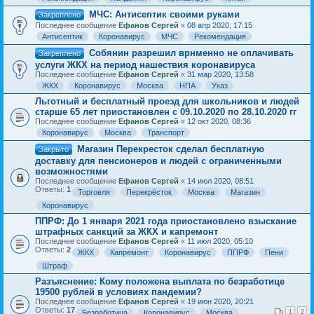
МЧС: Антисептик своими руками
Закреплено
Последнее сообщение
Ефанов Сергей
«
08 апр 2020, 17:15
Антисептик
Коронавирус
МЧС
Рекомендация
Собянин разрешил врнменно не оплачивать
Закреплено
услуги ЖКХ на период нашествия коронавируса
Последнее сообщение
Ефанов Сергей
«
31 мар 2020, 13:58
ЖКХ
Коронавирус
Москва
НПА
Указ
Льготный и бесплатный проезд для школьников и людей
старше 65 лет приостановлен с 09.10.2020 по 28.10.2020 гг
Последнее сообщение
Ефанов Сергей
«
12 окт 2020, 08:36
Коронавирус
Москва
Транспорт
Магазин Перекресток сделал бесплатную
Закрыто
доставку для пенсионеров и людей с ограниченными
возможностями
Последнее сообщение
Ефанов Сергей
«
14 июл 2020, 08:51
Ответы:
1
Торговля
Перекрёсток
Москва
Магазин
Коронавирус
ППРФ: До 1 января 2021 года приостановлено взыскание
штрафных санкций за ЖКХ и капремонт
Последнее сообщение
Ефанов Сергей
«
11 июл 2020, 05:10
Ответы:
2
ЖКХ
Капремонт
Коронавирус
ППРФ
Пени
Штраф
Разъяснение: Кому положена выплата по безработице
19500 рублей в условиях пандемии?
Последнее сообщение
Ефанов Сергей
«
19 июн 2020, 20:21
Ответы:
17
Безработица
Коронавирус
Москва
1
2