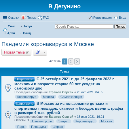
В Дегунино
Ссылки
Поиск
FAQ
Регистрация
Вход
Список форумов
Актуальные вопросы
Архив событий
Пандемия коронавируса в Москве
Пандемия коронавируса в Москве
Новая тема
42 темы
1
2
Темы
С 25 октября 2021 г. до 25 февраля 2022 г.
Закреплено
москвичи в возрасте старше 60 лет уходят на
самоизоляцию
Последнее сообщение
Ефанов Сергей
«
26 окт 2021, 04:55
Коронавирус
Москва
Самоизоляция
В Москве за использование детских и
Закреплено
спортивных площадок, скамеек и беседок ввели штрафы
в размере 4 тыс. рублей
Последнее сообщение
Ефанов Сергей
«
16 июн 2021, 16:21
Ответы:
1
Главконтроль
Запрет
Коронавирус
Москва
Парк
Площадка
Штраф