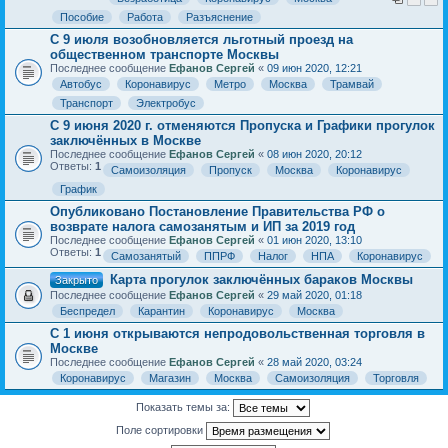
Пособие
Работа
Разъяснение
С 9 июля возобновляется льготный проезд на
общественном транспорте Москвы
Последнее сообщение
Ефанов Сергей
«
09 июн 2020, 12:21
Автобус
Коронавирус
Метро
Москва
Трамвай
Транспорт
Электробус
С 9 июня 2020 г. отменяются Пропуска и Графики прогулок
заключённых в Москве
Последнее сообщение
Ефанов Сергей
«
08 июн 2020, 20:12
Ответы:
1
Самоизоляция
Пропуск
Москва
Коронавирус
График
Опубликовано Постановление Правительства РФ о
возврате налога самозанятым и ИП за 2019 год
Последнее сообщение
Ефанов Сергей
«
01 июн 2020, 13:10
Ответы:
1
Самозанятый
ППРФ
Налог
НПА
Коронавирус
Карта прогулок заключённых бараков Москвы
Закрыто
Последнее сообщение
Ефанов Сергей
«
29 май 2020, 01:18
Беспредел
Карантин
Коронавирус
Москва
С 1 июня открываются непродовольственная торговля в
Москве
Последнее сообщение
Ефанов Сергей
«
28 май 2020, 03:24
Коронавирус
Магазин
Москва
Самоизоляция
Торговля
Показать темы за:
Поле сортировки