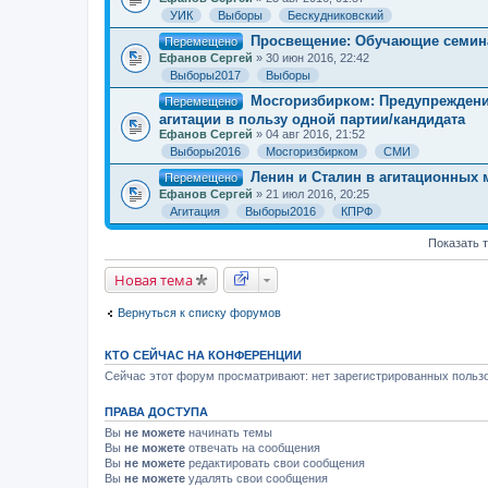
УИК
Выборы
Бескудниковский
Просвещение: Обучающие семина
Перемещено
Ефанов Сергей
» 30 июн 2016, 22:42
Выборы2017
Выборы
Мосгоризбирком: Предупрежден
Перемещено
агитации в пользу одной партии/кандидата
Ефанов Сергей
» 04 авг 2016, 21:52
Выборы2016
Мосгоризбирком
СМИ
Ленин и Сталин в агитационных 
Перемещено
Ефанов Сергей
» 21 июл 2016, 20:25
Агитация
Выборы2016
КПРФ
Показать 
Новая тема
Вернуться к списку форумов
КТО СЕЙЧАС НА КОНФЕРЕНЦИИ
Сейчас этот форум просматривают: нет зарегистрированных пользо
ПРАВА ДОСТУПА
Вы
не можете
начинать темы
Вы
не можете
отвечать на сообщения
Вы
не можете
редактировать свои сообщения
Вы
не можете
удалять свои сообщения