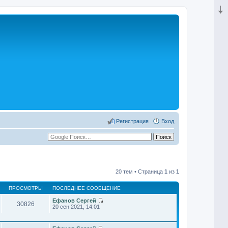
Регистрация
Вход
20 тем • Страница
1
из
1
ПРОСМОТРЫ
ПОСЛЕДНЕЕ СООБЩЕНИЕ
Ефанов Сергей
30826
П
20 сен 2021, 14:01
е
р
е