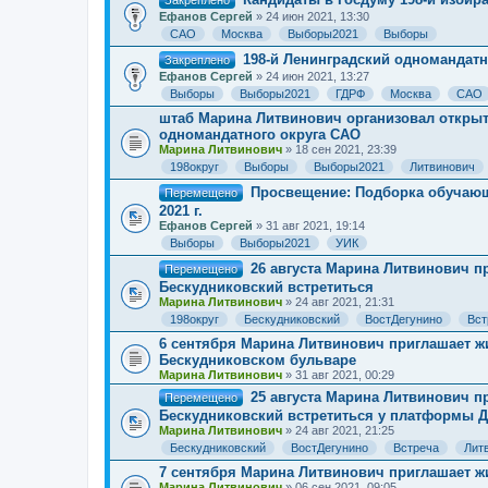
Закреплено
Ефанов Сергей
» 24 июн 2021, 13:30
САО
Москва
Выборы2021
Выборы
198-й Ленинградский одномандат
Закреплено
Ефанов Сергей
» 24 июн 2021, 13:27
Выборы
Выборы2021
ГДРФ
Москва
САО
штаб Марина Литвинович организовал открыт
одномандатного округа САО
Марина Литвинович
» 18 сен 2021, 23:39
198округ
Выборы
Выборы2021
Литвинович
Просвещение: Подборка обучающ
Перемещено
2021 г.
Ефанов Сергей
» 31 авг 2021, 19:14
Выборы
Выборы2021
УИК
26 августа Марина Литвинович п
Перемещено
Бескудниковский встретиться
Марина Литвинович
» 24 авг 2021, 21:31
198округ
Бескудниковский
ВостДегунино
Вст
6 сентября Марина Литвинович приглашает жи
Бескудниковском бульваре
Марина Литвинович
» 31 авг 2021, 00:29
25 августа Марина Литвинович п
Перемещено
Бескудниковский встретиться у платформы Д
Марина Литвинович
» 24 авг 2021, 21:25
Бескудниковский
ВостДегунино
Встреча
Лит
7 сентября Марина Литвинович приглашает жи
Марина Литвинович
» 06 сен 2021, 09:05