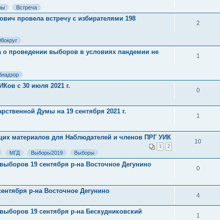
ры
Встреча
ович провела встречу с избирателями 198
2
98округ
 о проведении выборов в условиях пандемии не
1
бнадзор
ов с 30 июля 2021 г.
0
рственной Думы на 19 сентября 2021 г.
1
их материалов для Наблюдателей и членов ПРГ УИК
10
1
2
МГД
Выборы2019
Выборы
выборов 19 сентября р-на Восточное Дегунино
0
сентября р-на Восточное Дегунино
4
выборов 19 сентября р-на Бескудниковский
1