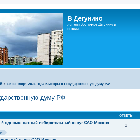
В Дегунино
Жители Восточное Дегунино и
соседи
ий
19 сентября 2021 года Выборы в Государственную думу РФ
сударственную думу РФ
ОТВЕТЫ
98-й одномандатный избирательный округ САО Москва
2
руг
ательный округ САО Москва