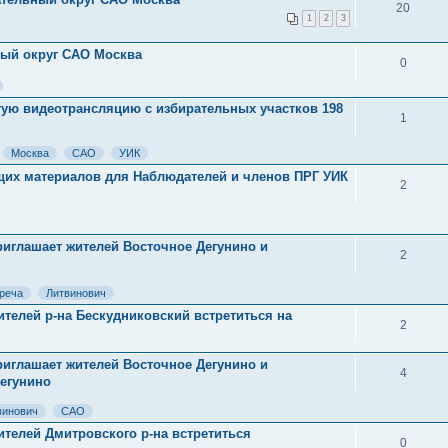
20
1
2
3
ный округ САО Москва
0
ую видеотрансляцию с избирательных участков 198
1
Москва
САО
УИК
их материалов для Наблюдателей и членов ПРГ УИК
2
риглашает жителей Восточное Дегунино и
2
реча
Литвинович
телей р-на Бескудниковский встретиться на
2
риглашает жителей Восточное Дегунино и
4
егунино
винович
САО
телей Дмитровского р-на встретиться
0