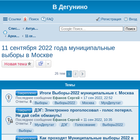
В Дегунино
Ссылки
Поиск
FAQ
Регистрация
Вход
Список форумов
Актуальные вопросы
Архив событий
11 сентября 2022 года муниципальные выборы в Москве
11 сентября 2022 года муниципальные
выборы в Москве
Новая тема
26 тем
1
2
Темы
Итоги Выборы-2022 муниципальные г. Москва
Закреплено
Последнее сообщение
Ефанов Сергей
«
17 сен 2022, 22:52
Ответы:
8
Выборы
Выборы2022
Москва
МунДепутат
ДЭГ: Электронно проголосовал - голос потерял.
Закрыто
Не дай себя обмануть!
Последнее сообщение
Ефанов Сергей
«
11 сен 2022, 10:35
Ответы:
7
МунДепутат
ДЭГ
Голосование
Выборы2022
Выборы
Как проходят Муниципальные выборы 2022 в
Закреплено