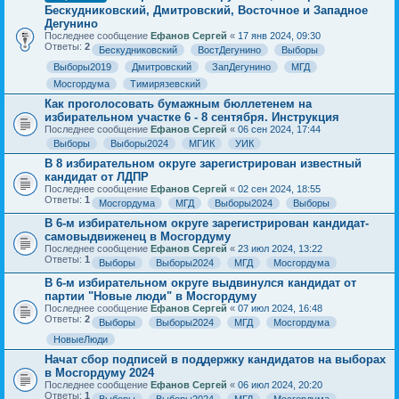
Бескудниковский, Дмитровский, Восточное и Западное
Дегунино
Последнее сообщение
Ефанов Сергей
«
17 янв 2024, 09:30
Ответы:
2
Бескудниковский
ВостДегунино
Выборы
Выборы2019
Дмитровский
ЗапДегунино
МГД
Мосгордума
Тимирязевский
Как проголосовать бумажным бюллетенем на
избирательном участке 6 - 8 сентября. Инструкция
Последнее сообщение
Ефанов Сергей
«
06 сен 2024, 17:44
Выборы
Выборы2024
МГИК
УИК
В 8 избирательном округе зарегистрирован известный
кандидат от ЛДПР
Последнее сообщение
Ефанов Сергей
«
02 сен 2024, 18:55
Ответы:
1
Мосгордума
МГД
Выборы2024
Выборы
В 6-м избирательном округе зарегистрирован кандидат-
самовыдвиженец в Мосгордуму
Последнее сообщение
Ефанов Сергей
«
23 июл 2024, 13:22
Ответы:
1
Выборы
Выборы2024
МГД
Мосгордума
В 6-м избирательном округе выдвинулся кандидат от
партии "Новые люди" в Мосгордуму
Последнее сообщение
Ефанов Сергей
«
07 июл 2024, 16:48
Ответы:
2
Выборы
Выборы2024
МГД
Мосгордума
НовыеЛюди
Начат сбор подписей в поддержку кандидатов на выборах
в Мосгордуму 2024
Последнее сообщение
Ефанов Сергей
«
06 июл 2024, 20:20
Ответы:
1