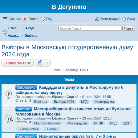
В Дегунино
Ссылки
Поиск
FAQ
Регистрация
Вход
Список форумов
Актуальные вопросы
Архив событий
Выборы в Московскую госудврственную думу 2024 года
Выборы в Московскую госудврственную думу
2024 года
Новая тема
15 тем • Страница
1
из
1
Темы
Кандидаты в депутаты в Мосгордуму по 6
Закреплено
избирательному округу
Последнее сообщение
Ефанов Сергей
«
01 сен 2024, 18:55
Ответы:
3
Выборы
Выборы2024
МГД
Мосгордума
Мосгоризбирком фактически отменил бумажное
Закрыто
голосование в Москве
Последнее сообщение
Ефанов Сергей
«
23 июл 2024, 12:18
Ответы:
4
Мосгоризбирком
Мосгордума
МГИК
МГД
ДЭГ
Выборы2024
Выборы
Избирательные округа № 6, 7 и 9 р-ны
Закреплено