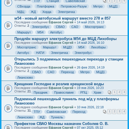
ТПУ
Станция
Савёловская
1
2
3
4
СВхорда
Платформа
Петровско-Разум
Метро
МЦД1
МДЦ
ЖД
Хорда
Электричка
м54 - новый автобусный маршрут вместо 278 и 857
Последнее сообщение
Ефанов Сергей
«
14 май 2026, 16:13
Ответы:
2
Электробус
СВАО
САО
Мосгортранс
Маршрут
М54
Автобус
Продлён маршрут электробуса М54 до МЦД Лихоборы
Последнее сообщение
Ефанов Сергей
«
14 май 2026, 16:10
Мосгортранс
Маршрут
МЦД3
М54
Лихоборы
Автобус
НАТИ
Электричка
Электробус
Открылись 3 подземных пешеходных перехода у станции
Лианозово
Последнее сообщение
Ефанов Сергей
«
26 фев 2026, 14:19
Ответы:
2
СВАО
САО
Переход
Метро
МЦД1
Лианозово
Крещение Господне и розлив крещенской воды
Последнее сообщение
Ефанов Сергей
«
19 янв 2026, 10:23
Ответы:
21
Праздник
Православие
РПЦ
Храм
1
2
3
Подземный пешеходный туннель под ж/д у платформы
Лианозово
Последнее сообщение
Ефанов Сергей
«
10 янв 2026, 22:18
Ответы:
31
ТПУ
Савёловская
Переход
1
2
3
4
Лианозово
ЖД
Туннель
Префектом СВАО Москвы назначен Соболев О. В.
Последнее сообщение
Ефанов Сергей
«
07 окт 2025, 05:12