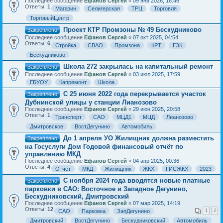
Последнее сообщение
Ефанов Сергей
«
09 янв 2026, 18:46
Ответы:
1
Магазин
Селигерская
ТРЦ
Торговля
ТорговыйЦентр
Проект КТР Промзоны № 49 Бескудниково
Закреплено
Последнее сообщение
Ефанов Сергей
«
07 окт 2025, 04:54
Ответы:
6
Стройка
СВАО
Промзона
КРТ
ГЗК
Бескудниково
Школа 272 закрылась на капитальный ремонт
Закреплено
Последнее сообщение
Ефанов Сергей
«
03 июл 2025, 17:59
ГБУОУ
Капремонт
Школа
С 25 июня 2022 года перекрывается участок
Закреплено
Дубнинской улицы у станции Лианозово
Последнее сообщение
Ефанов Сергей
«
29 июн 2025, 20:58
Ответы:
1
Транспорт
САО
МЦД1
МЦД
Лианозово
Дмитровское
ВостДегунино
Автомобиль
До 1 апреля УО Жилищник должна разместить
Закреплено
на Госуслуги Дом Годовой финансовый отчёт по
управлению МКД
Последнее сообщение
Ефанов Сергей
«
04 апр 2025, 00:36
Ответы:
4
Отчёт
МКД
Жилищник
ЖКХ
ГИСЖКХ
2023
С ноября 2024 года вводятся новые платные
Закреплено
парковки в САО: Восточное и Западное Дегунино,
Бескудниковский, Дмитровский
Последнее сообщение
Ефанов Сергей
«
07 мар 2025, 14:19
Ответы:
12
САО
Парковка
ЗапДегунино
1
2
Дмитровский
ВостДегунино
Бескудниковский
Автомобиль