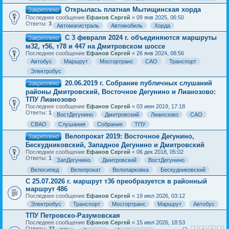
Открылась платная Мытищинская хорда
Закреплено
Последнее сообщение
Ефанов Сергей
«
09 янв 2025, 06:50
Ответы:
3
Автомагистраль
Автомобиль
Хорда
С 3 февраля 2024 г. объединяются маршруты
Закреплено
м32, т56, т78 и 447 на Дмитровском шоссе
Последнее сообщение
Ефанов Сергей
«
26 янв 2024, 08:56
Автобус
Маршрут
Мосгортранс
САО
Транспорт
Электробус
20.06.2019 г. Собрание публичных слушаний
Закреплено
районы Дмитровский, Восточное Дегунино и Лианозово:
ТПУ Лианозово
Последнее сообщение
Ефанов Сергей
«
03 июн 2019, 17:18
Ответы:
1
ВостДегунино
Дмитровский
Лианозово
САО
СВАО
Слушания
Собрание
ТПУ
Велопрокат 2019: Восточное Дегунино,
Закреплено
Бескудниковский, Западное Дегунино и Дмитровский
Последнее сообщение
Ефанов Сергей
«
06 дек 2018, 05:02
Ответы:
1
ЗапДегунино
Дмитровский
ВостДегунино
Велосипед
Велопрокат
Велопарковка
Бескудниковский
С 25.07.2026 г. маршрут т36 преобразуется в районный
маршрут 486
Последнее сообщение
Ефанов Сергей
«
19 июл 2026, 03:12
Электробус
Транспорт
Мосгортранс
Маршрут
Автобус
ТПУ Петровско-Разумовская
Последнее сообщение
Ефанов Сергей
«
15 июл 2026, 18:53
Ответы:
32