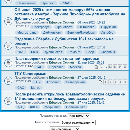
Назначение
Префект
СВАО
С 5 июля 2025 г. отменяется маршрут 667к и новая
остановка у метро «Верхние Лихоборы» для автобусов на
Дубнинскую улицу
Последнее сообщение
Ефанов Сергей
«
06 июл 2025, 16:22
Ответы:
3
Электробус
Транспорт
Остановка
Окружная
Мосгортранс
Дубнинская
ВерхниеЛихоборы
Автобус
Отделение Сбербанк Дубнинская 16к1 закрылось на
ремонт
Последнее сообщение
Ефанов Сергей
«
03 июл 2025, 17:36
2025
Банк
Дубнинская
Ремонт
Сбер
Сбербанк
План введения новых зон платной парковки
Последнее сообщение
Ефанов Сергей
«
11 апр 2025, 15:51
Ответы:
142
САО
Парковка
Москва
1
…
12
13
14
15
ТПУ Селигерская
Последнее сообщение
Ефанов Сергей
«
27 фев 2025, 00:48
Ответы:
49
ТПУ
Стройка
Селигерская
1
2
3
4
5
САО
Метро
После ремонта открылось травматологическое отделение
146 поликлиники на Бескудниковском переулке
Последнее сообщение
Ефанов Сергей
«
27 янв 2025, 23:42
КДЦ
КДЦ6
Медицина
Поликлиника
Показать темы за:
Поле сортировки