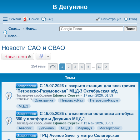
В Дегунино
Ссылки
Поиск
FAQ
Регистрация
Вход
Список форумов
Новости
Новости САО и СВАО
Новости САО и СВАО
Новая тема
254 темы
1
2
3
4
5
…
11
Темы
С 15.07.2026 г. закрыта станция для электричек
Закреплено
"Петровско-Разумовская" МЦД-3 Октябрьская ж/д
Последнее сообщение
Ефанов Сергей
«
17 июл 2026, 01:59
Ответы:
3
Электричка
ПетровскоРаз
Петровско-Разум
МЦД3
С 16.05.2026 г. отменяется остановка автобуса
Закреплено
380 у платформы Дегунино МЦД-1
Последнее сообщение
Ефанов Сергей
«
13 май 2026, 05:51
Автобус
Дегунино
МЦД1
Маршрут
Мосгортранс
ТРЦ Avenue Sever у метро Селигерская
Закреплено