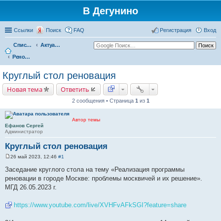
В Дегунино
Ссылки
Поиск
FAQ
Регистрация
Вход
Список форумов
Актуальные вопросы
Реновация в Москве
Круглый стол реновация
Новая тема
Ответить
2 сообщения • Страница
1
из
1
Автор темы
Ефанов Сергей
Администратор
Круглый стол реновация
26 май 2023, 12:46
#1
С
о
Заседание круглого стола на тему «Реализация программы
о
реновации в городе Москве: проблемы москвичей и их решение».
б
щ
МГД 26.05.2023 г.
е
н
и
https://www.youtube.com/live/XVHFvAFkSGI?feature=share
е