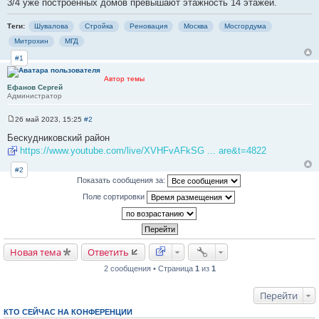
3/4 уже построенных домов превышают этажность 14 этажей.
Теги:
Шувалова
Стройка
Реновация
Москва
Мосгордума
Митрохин
МГД
#1
Автор темы
Ефанов Сергей
Администратор
26 май 2023, 15:25
#2
С
о
Бескудниковский район
о
https://www.youtube.com/live/XVHFvAFkSG ... are&t=4822
б
щ
е
#2
н
Показать сообщения за:
и
е
Поле сортировки
Новая тема
Ответить
2 сообщения • Страница
1
из
1
Перейти
КТО СЕЙЧАС НА КОНФЕРЕНЦИИ