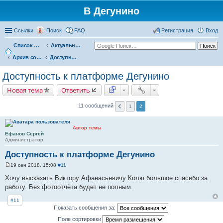
В Дегунино
Ссылки
Поиск
FAQ
Регистрация
Вход
Список форумов
Актуальные вопросы
Архив событий
Доступность платформы Дегунино
Доступность к платформе Дегунино
Новая тема
Ответить
11 сообщений
1
2
Автор темы
Ефанов Сергей
Администратор
Доступность к платформе Дегунино
19 сен 2018, 15:08
#11
С
о
Хочу высказать Виктору Афанасьевичу Колю большое спасибо за
о
работу. Без фотоотчёта будет не полным.
б
щ
е
#11
н
Показать сообщения за:
и
е
Поле сортировки