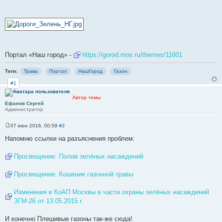
Портал «Наш город» -
https://gorod.mos.ru/themes/11601
Теги:
Трава
Портал
НашГород
Газон
#1
Автор темы
Ефанов Сергей
Администратор
07 июн 2016, 00:59
#2
С
о
Напомню ссылки на разъяснения проблем:
о
б
щ
Просвещение: Полив зелёных насаждений
е
н
и
Просвещение: Кошение газонной травы
е
Изменения в КоАП Москвы в части охраны зелёных насаждений
ЗГМ-26 от 13.05.2015 г.
И конечно Плешивые газоны так-же сюда!