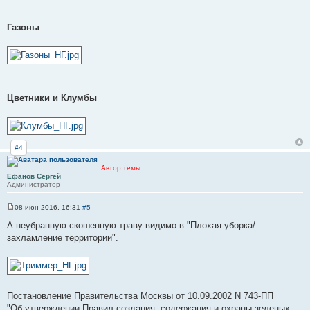
Газоны
Цветники и Клумбы
#4
Автор темы
Ефанов Сергей
Администратор
08 июн 2016, 16:31
#5
С
о
А неубранную скошенную траву видимо в "Плохая уборка/
о
захламление территории".
б
щ
е
н
и
е
Постановление Правительства Москвы от 10.09.2002 N 743-ПП
"Об утверждении Правил создания, содержания и охраны зеленых