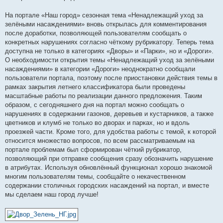
щ
е
На портале «Наш город» сезонная тема «Ненадлежащий уход за
н
и
зелёными насаждениями» вновь открылась для комментирования
е
после доработки, позволяющей пользователям сообщать о
конкретных нарушениях согласно чёткому рубрикатору. Теперь тема
доступна не только в категориях «Дворы» и «Парки», но и «Дороги».
О необходимости открытия темы «Ненадлежащий уход за зелёными
насаждениями» в категории «Дороги» неоднократно сообщали
пользователи портала, поэтому после приостановки действия темы в
рамках закрытия летнего классификатора были проведены
масштабные работы по реализации данного предложения. Таким
образом, с сегодняшнего дня на портал можно сообщать о
нарушениях в содержании газонов, деревьев и кустарников, а также
цветников и клумб не только во дворах и парках, но и вдоль
проезжей части. Кроме того, для удобства работы с темой, к которой
относится множество вопросов, по всем рассматриваемым на
портале проблемам был сформирован чёткий рубрикатор,
позволяющий при отправке сообщения сразу обозначить нарушение
в атрибутах. Используя обновлённый функционал хорошо знакомой
многим пользователям темы, сообщайте о некачественном
содержании столичных городских насаждений на портал, и вместе
мы сделаем наш город лучше!