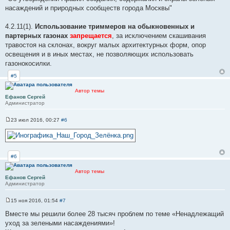
насаждений и природных сообществ города Москвы"
4.2.11(1).
Использование триммеров на обыкновенных и
партерных газонах
запрещается
, за исключением скашивания
травостоя на склонах, вокруг малых архитектурных форм, опор
освещения и в иных местах, не позволяющих использовать
газонокосилки.
#5
Автор темы
Ефанов Сергей
Администратор
23 июл 2016, 00:27
#6
С
о
о
б
щ
е
#6
н
и
Автор темы
е
Ефанов Сергей
Администратор
15 ноя 2016, 01:54
#7
С
о
Вместе мы решили более 28 тысяч проблем по теме «Ненадлежащий
о
уход за зелеными насаждениями»!
б
щ