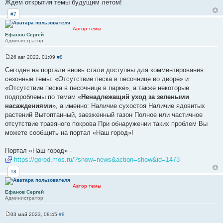
Ждем открытия темы будущим летом!
е
н
#7
и
е
Автор темы
Ефанов Сергей
Администратор
26 авг 2022, 01:09
#8
С
о
Сегодня на портале вновь стали доступны для комментирования
о
сезонные темы: «Отсутствие песка в песочнице во дворе» и
б
щ
«Отсутствие песка в песочнице в парке», а также некоторые
е
подпроблемы по темам «
Ненадлежащий уход за зелеными
н
и
насаждениями
», а именно: Наличие сухостоя Наличие ядовитых
е
растений Вытоптанный, заезженный газон Полное или частичное
отсутствие травяного покрова При обнаружении таких проблем Вы
можете сообщить на портал «Наш город»!
Портал «Наш город» -
https://gorod.mos.ru/?show=news&action=show&id=1473
#8
Автор темы
Ефанов Сергей
Администратор
03 май 2023, 08:45
#9
С