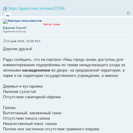
https://gorod.mos.ru/news/13746
#9
Автор темы
Ефанов Сергей
Администратор
13 май 2024, 16:05
#10
С
о
Дорогие друзья!
о
б
щ
Рады сообщить, что на портале «Наш город» вновь доступны для
е
комментирования подпроблемы по темам ненадлежащего ухода за
н
и
зелеными
насаждениями
во дворе, на придорожной территории, в
е
парке и на территории государственного учреждения, а именно:
Деревья и кустарники:
Наличие сухостоя
Отсутствие санитарной обрезки.
Газоны:
Вытоптанный, заезженный газон
Отсутствие покоса газона
Некачественный покос газона
Полное или частичное отсутствие травяного покрова