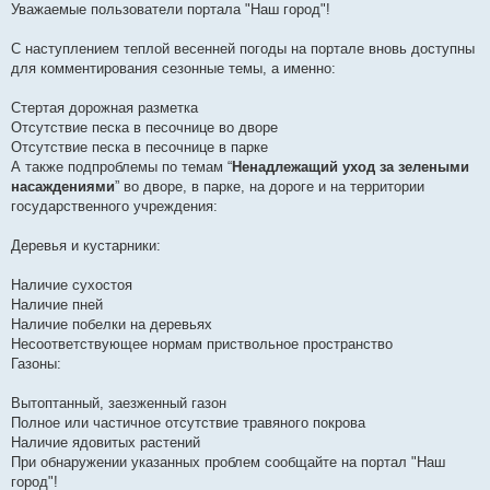
о
Уважаемые пользователи портала "Наш город"!
о
б
щ
С наступлением теплой весенней погоды на портале вновь доступны
е
для комментирования сезонные темы, а именно:
н
и
е
Стертая дорожная разметка
Отсутствие песка в песочнице во дворе
Отсутствие песка в песочнице в парке
А также подпроблемы по темам “
Ненадлежащий уход за зелеными
насаждениями
” во дворе, в парке, на дороге и на территории
государственного учреждения:
Деревья и кустарники:
Наличие сухостоя
Наличие пней
Наличие побелки на деревьях
Несоответствующее нормам приствольное пространство
Газоны:
Вытоптанный, заезженный газон
Полное или частичное отсутствие травяного покрова
Наличие ядовитых растений
При обнаружении указанных проблем сообщайте на портал "Наш
город"!