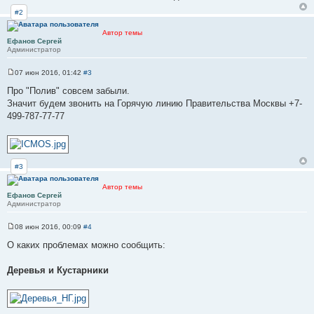
#2
Автор темы
Ефанов Сергей
Администратор
07 июн 2016, 01:42
#3
С
о
Про "Полив" совсем забыли.
о
Значит будем звонить на Горячую линию Правительства Москвы +7-
б
щ
499-787-77-77
е
н
и
е
#3
Автор темы
Ефанов Сергей
Администратор
08 июн 2016, 00:09
#4
С
о
О каких проблемах можно сообщить:
о
б
щ
Деревья и Кустарники
е
н
и
е