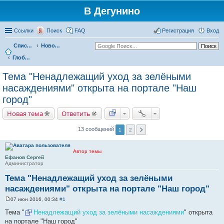
В Дегунино
Ссылки
Поиск
FAQ
Регистрация
Вход
Список форумов
Новости
Глобальные новости
Тема "Ненадлежащий уход за зелёными
насаждениями" открыта на портале "Наш
город"
Новая тема
Ответить
13 сообщений
1
2
Автор темы
Ефанов Сергей
Администратор
Тема "Ненадлежащий уход за зелёными
насаждениями" открыта на портале "Наш город"
07 июн 2016, 00:34
#1
С
о
Тема "
Ненадлежащий уход за зелёными насаждениями
" открыта
о
на портале "Наш город"
б